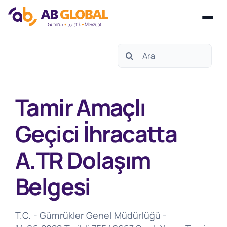
Skip
Search
to
for:
content
Tamir Amaçlı
Geçici İhracatta
A.TR Dolaşım
Belgesi
T.C. - Gümrükler Genel Müdürlüğü -