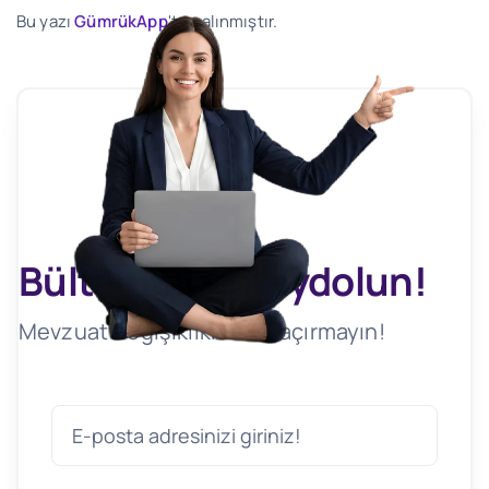
Bu yazı
GümrükApp
'ten alınmıştır.
Bültenimize Kaydolun!
Mevzuat Değişikliklerini Kaçırmayın!