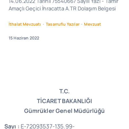
14.06.2022 Tarihli 75540667 Sayılı Yazı - Tamir
Amaçlı Geçici İhracatta A.TR Dolaşım Belgesi
İthalat Mevzuatı
•
Tasarruflu Yazılar
•
Mevzuat
15 Haziran 2022
T.C.
TİCARET BAKANLIĞI
Gümrükler Genel Müdürlüğü
Sayı :
E-72093537-135.99-