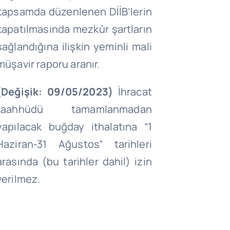
kapsamda düzenlenen DİİB’lerin
kapatılmasında mezkûr şartların
sağlandığına ilişkin yeminli mali
müşavir raporu aranır.
(Değişik: 09/05/2023)
İhracat
taahhüdü tamamlanmadan
yapılacak buğday ithalatına “1
Haziran-31 Ağustos” tarihleri
arasında (bu tarihler dahil) izin
verilmez.