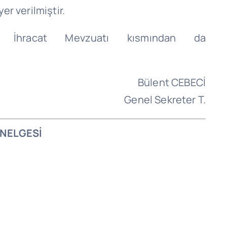
r verilmiştir.
in İhracat Mevzuatı kısmından da
Bülent CEBECİ
Genel Sekreter T.
ENELGESİ