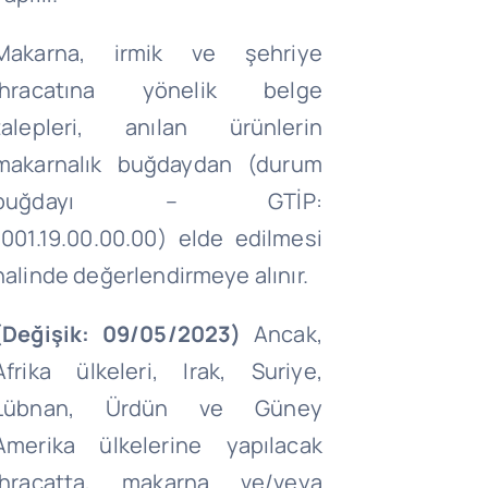
Makarna, irmik ve şehriye
ihracatına yönelik belge
talepleri, anılan ürünlerin
makarnalık buğdaydan (durum
buğdayı – GTİP:
1001.19.00.00.00) elde edilmesi
halinde değerlendirmeye alınır.
(Değişik: 09/05/2023)
Ancak,
Afrika ülkeleri, Irak, Suriye,
Lübnan, Ürdün ve Güney
Amerika ülkelerine yapılacak
ihracatta, makarna ve/veya