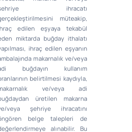
şehriye ihracatı
gerçekleştirilmesini müteakip,
ihraç edilen eşyaya tekabül
eden miktarda buğday ithalatı
yapılması, ihraç edilen eşyanın
ambalajında makarnalık ve/veya
adi buğdayın kullanım
oranlarının belirtilmesi kaydıyla,
makarnalık ve/veya adi
buğdaydan üretilen makarna
ve/veya şehriye ihracatını
öngören belge talepleri de
değerlendirmeye alınabilir. Bu