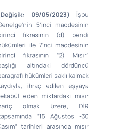
(Değişik: 09/05/2023)
İşbu
Genelge’nin 5’inci maddesinin
birinci fıkrasının (d) bendi
hükümleri ile 7’nci maddesinin
birinci fıkrasının “2) Mısır”
başlığı altındaki dördüncü
paragrafı hükümleri saklı kalmak
kaydıyla, ihraç edilen eşyaya
tekabül eden miktardaki mısır
hariç olmak üzere, DİR
kapsamında “15 Ağustos -30
Kasım” tarihleri arasında mısır