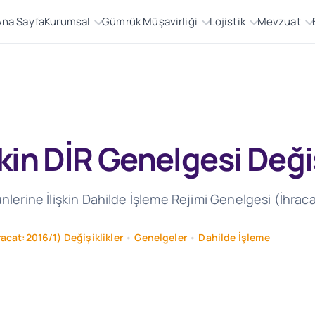
Ana Sayfa
Kurumsal
Gümrük Müşavirliği
Lojistik
Mevzuat
şkin DİR Genelgesi Değ
ünlerine İlişkin Dahilde İşleme Rejimi Genelgesi (İhrac
racat:2016/1) Değişiklikler
•
Genelgeler
•
Dahilde İşleme