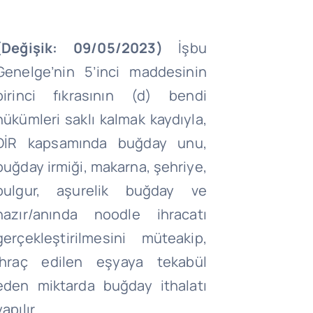
(Değişik: 09/05/2023)
İşbu
Genelge’nin 5’inci maddesinin
birinci fıkrasının (d) bendi
hükümleri saklı kalmak kaydıyla,
DİR kapsamında buğday unu,
buğday irmiği, makarna, şehriye,
bulgur, aşurelik buğday ve
hazır/anında noodle ihracatı
gerçekleştirilmesini müteakip,
ihraç edilen eşyaya tekabül
eden miktarda buğday ithalatı
yapılır.