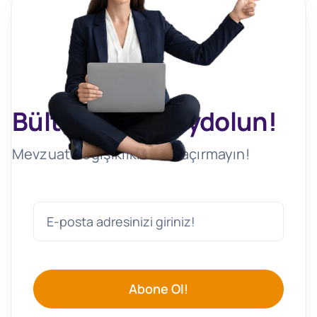
Bültenimize Kaydolun!
Mevzuat Değişikliklerini Kaçırmayın!
Abone Ol!