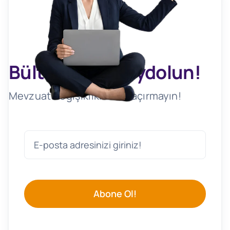
Bültenimize Kaydolun!
Mevzuat Değişikliklerini Kaçırmayın!
Abone Ol!