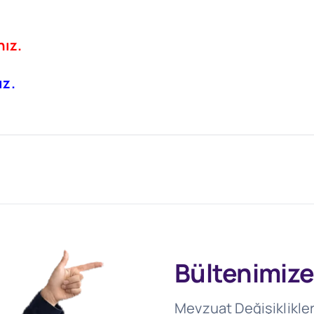
nız.
ız.
Bültenimize
Mevzuat Değişiklikler