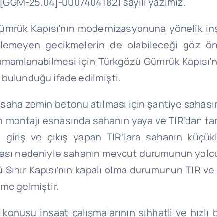
.01[GGM-25.04]-00074041821 sayılı yazımız.
Gümrük Kapısı’nın modernizasyonuna yönelik inşa
ülemeyen gecikmelerin de olabileceği göz ö
e tamamlanabilmesi için Türkgözü Gümrük Kapısı’
 bulunduğu ifade edilmişti.
saha zemin betonu atılması için şantiye sahası
ın montajı esnasında sahanın yaya ve TIR’dan ta
a giriş ve çıkış yapan TIR’lara sahanın küçük
ması nedeniyle sahanın mevcut durumunun yolcu
 Sınır Kapısı’nın kapalı olma durumunun TIR ve y
me gelmiştir.
konusu inşaat çalışmalarının sıhhatli ve hızlı