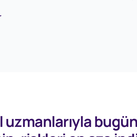
r
l uzmanlarıyla
bugü