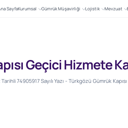
Ana Sayfa
Kurumsal
Gümrük Müşavirliği
Lojistik
Mevzuat
ısı Geçici Hizmete Ka
arihli 74905917 Sayılı Yazı - Türkgözü Gümrük Kapısı