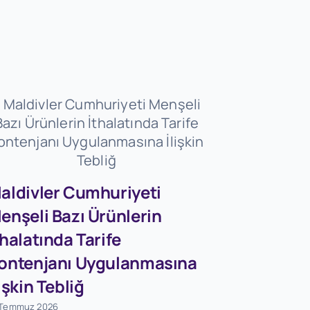
aldivler Cumhuriyeti
enşeli Bazı Ürünlerin
Firmaları
thalatında Tarife
Dövizleri
ontenjanı Uygulanmasına
Dönüşü
lişkin Tebliğ
Destekle
 Temmuz 2026