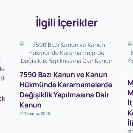
İlgili İçerikler
7590 Bazı Kanun ve Kanun
M
Hükmünde Kararnamelerde
M
Değişiklik Yapılmasına Dair
lı
İ
Kanun
K
31 Temmuz 2026
İ
31