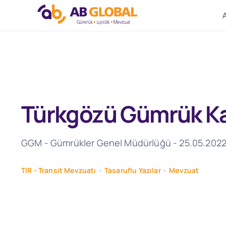
Skip
to
content
Türkgözü Gümrük Kap
GGM - Gümrükler Genel Müdürlüğü - 25.05.2022 T
TIR - Transit Mevzuatı
•
Tasaruflu Yazılar
•
Mevzuat