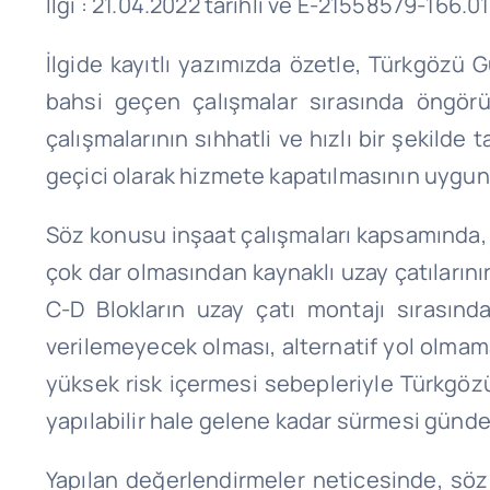
İlgi : 21.04.2022 tarihli ve E-21558579-166
İlgide kayıtlı yazımızda özetle, Türkgözü 
bahsi geçen çalışmalar sırasında öngör
çalışmalarının sıhhatli ve hızlı bir şekild
geçici olarak hizmete kapatılmasının uygun
Söz konusu inşaat çalışmaları kapsamında, 
çok dar olmasından kaynaklı uzay çatıların
C-D Blokların uzay çatı montajı sırasınd
verilemeyecek olması, alternatif yol olma
yüksek risk içermesi sebepleriyle Türkgözü
yapılabilir hale gelene kadar sürmesi günde
Yapılan değerlendirmeler neticesinde, söz 