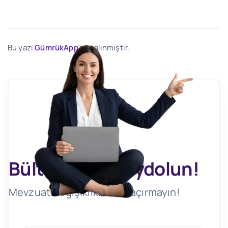
Bu yazı
GümrükApp
'ten alınmıştır.
Bültenimize Kaydolun!
Mevzuat Değişikliklerini Kaçırmayın!