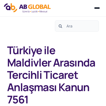
Skip
Search
to
for:
content
Türkiye ile
Maldivler Arasında
Tercihli Ticaret
Anlaşması Kanun
7561