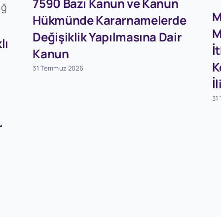
7590 Bazı Kanun ve Kanun
M
Hükmünde Kararnamelerde
M
Değişiklik Yapılmasına Dair
lı
İ
Kanun
K
31 Temmuz 2026
İ
31
r