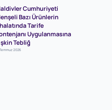
aldivler Cumhuriyeti
enşeli Bazı Ürünlerin
Firmaları
thalatında Tarife
Dövizleri
ontenjanı Uygulanmasına
Dönüşü
lişkin Tebliğ
Destekle
 Temmuz 2026
Tebliğ (S
Değişikli
Tebliğ (S
1 Ağustos 2026