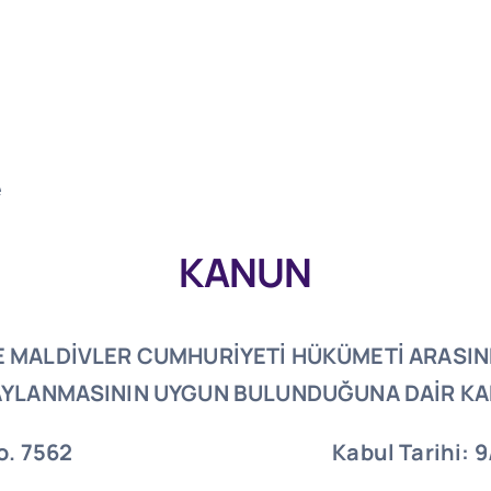
e
KANUN
E MALDİVLER CUMHURİYETİ HÜKÜMETİ ARASIN
YLANMASININ UYGUN BULUNDUĞUNA DAİR K
 No. 7562 Kabul Tarihi: 9/1