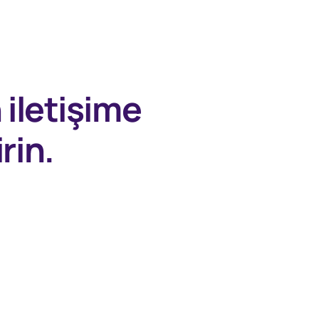
n
iletişime
rin.