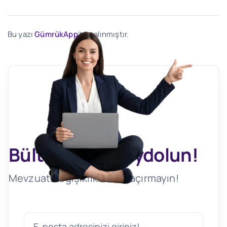
Bu yazı
GümrükApp
'ten alınmıştır.
Bültenimize Kaydolun!
Mevzuat Değişikliklerini Kaçırmayın!