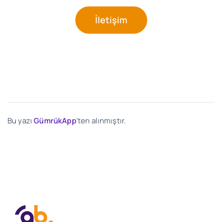
İletişim
Bu yazı
GümrükApp
'ten alınmıştır.