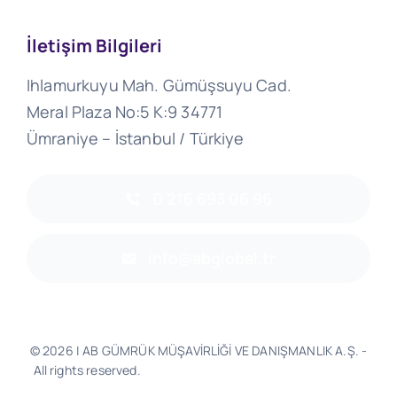
İletişim Bilgileri
Ihlamurkuyu Mah. Gümüşsuyu Cad.
Meral Plaza No:5 K:9 34771
Ümraniye – İstanbul / Türkiye
0 216 693 06 96
info@abglobal.tr
© 2026 | AB GÜMRÜK MÜŞAVİRLİĞİ VE DANIŞMANLIK A.Ş. -
All rights reserved.
Software & Design - Powered by
Much
Better