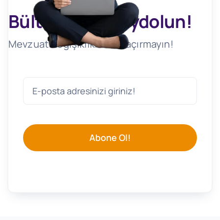
Bültenimize Kaydolun!
Mevzuat Değişikliklerini Kaçırmayın!
Abone Ol!