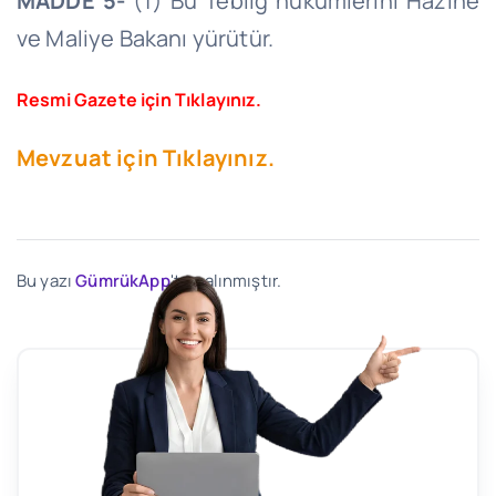
MADDE 5-
(1) Bu Tebliğ hükümlerini Hazine
ve Maliye Bakanı yürütür.
Resmi Gazete için Tıklayınız.
Mevzuat için Tıklayınız.
Bu yazı
GümrükApp
'ten alınmıştır.