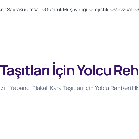
Ana Sayfa
Kurumsal
Gümrük Müşavirliği
Lojistik
Mevzuat
 Taşıtları İçin Yolcu R
ı - Yabancı Plakalı Kara Taşıtları İçin Yolcu Rehberi H