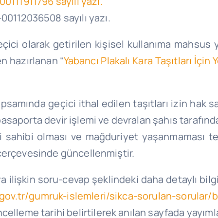
0111911796 sayılı yazı.
-00112036508 sayılı yazı.
ici olarak getirilen kişisel kullanıma mahsus ya
en hazırlanan “
Yabancı Plakalı Kara Taşıtları İçin
psamında geçici ithal edilen taşıtları izin hak sa
 pasaporta devir işlemi ve devralan şahıs tarafında
ilgi sahibi olması ve mağduriyet yaşanmaması 
ız çerçevesinde güncellenmiştir.
 ilişkin soru-cevap şeklindeki daha detaylı bilg
.gov.tr/gumruk-islemleri/sikca-sorulan-sorular/b
celleme tarihi belirtilerek anılan sayfada yayım