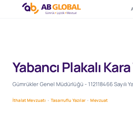
Skip
to
content
Yabancı Plakalı Kara
Gümrükler Genel Müdürlüğü - 112118466 Sayılı Yaz
İthalat Mevzuatı
•
Tasarruflu Yazılar
•
Mevzuat