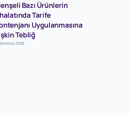
enşeli Bazı Ürünlerin
Firmaları
thalatında Tarife
Dövizleri
ontenjanı Uygulanmasına
Dönüşü
lişkin Tebliğ
Destekle
 Temmuz 2026
Tebliğ (S
Değişikli
Tebliğ (S
1 Ağustos 2026