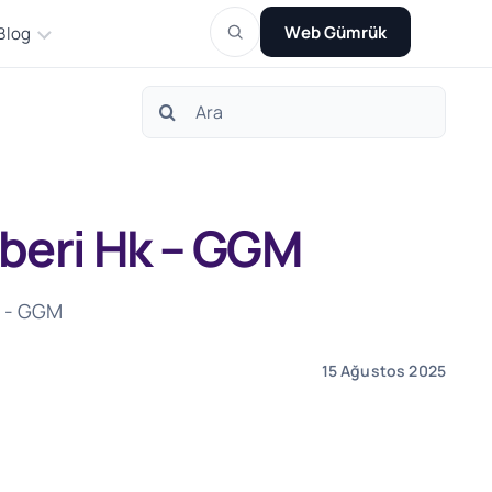
Web Gümrük
Blog
Search
for:
ehberi Hk – GGM
k - GGM
15 Ağustos 2025