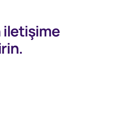
n
iletişime
rin.