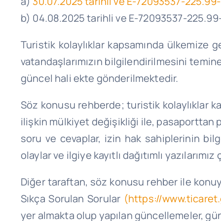
a)
30.07.2025 tarihli ve E-72093537-225.99-0
b) 04.08.2025 tarihli ve E-72093537-225.99
Turistik kolaylıklar kapsamında ülkemize geç
vatandaşlarımızın bilgilendirilmesini temin
güncel hali ekte gönderilmektedir.
Söz konusu rehberde; turistik kolaylıklar ka
ilişkin mülkiyet değişikliği ile, pasaporttan
soru ve cevaplar, izin hak sahiplerinin b
olaylar ve ilgiye kayıtlı dağıtımlı yazılarım
Diğer taraftan, söz konusu rehber ile konuya
Sıkça Sorulan Sorular
(https://www.ticaret
yer almakta olup yapılan güncellemeler, gün