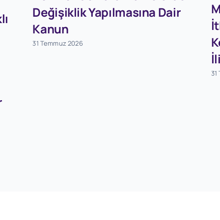
M
Değişiklik Yapılmasına Dair
lı
İ
Kanun
K
31 Temmuz 2026
İ
31
r