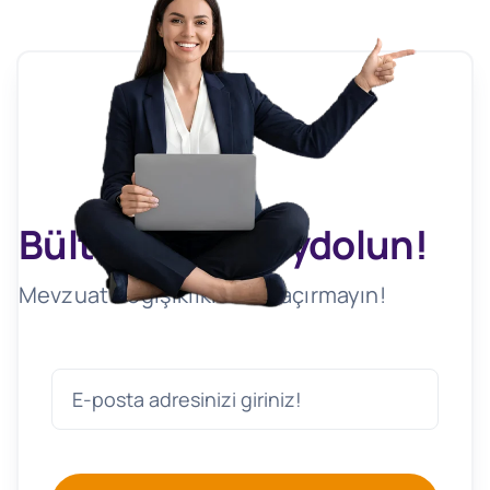
Bültenimize Kaydolun!
Mevzuat Değişikliklerini Kaçırmayın!