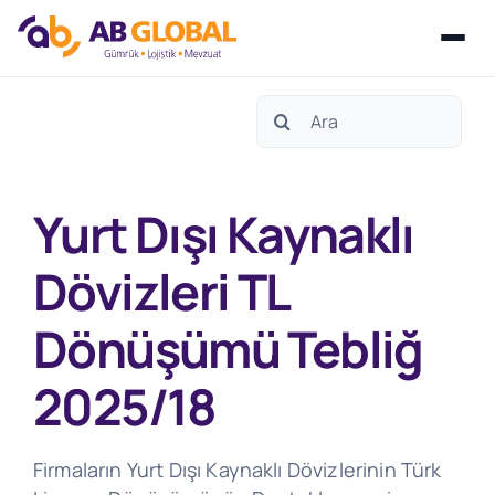
Skip
Search
to
for:
content
Yurt Dışı Kaynaklı
Dövizleri TL
Dönüşümü Tebliğ
2025/18
Firmaların Yurt Dışı Kaynaklı Dövizlerinin Türk