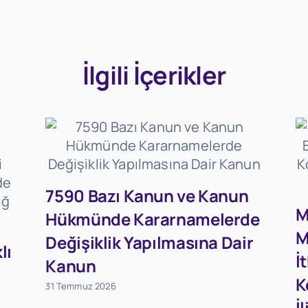
İlgili İçerikler
7590 Bazı Kanun ve Kanun
M
Hükmünde Kararnamelerde
M
Değişiklik Yapılmasına Dair
lı
İ
Kanun
K
31 Temmuz 2026
İ