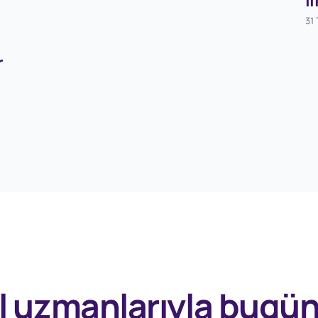
31
r
l uzmanlarıyla
bugü