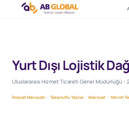
Skip
to
content
Yurt Dışı Lojistik Da
Uluslararası Hizmet Ticareti Genel Müdürlüğü - 22
İhracat Mevzuatı
•
Tasarruflu Yazılar
•
Mevzuat
•
Yatırım T