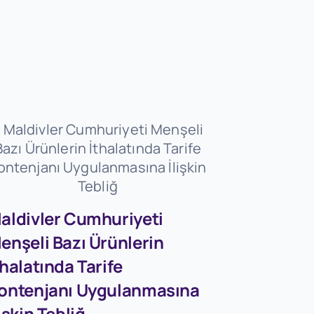
aldivler Cumhuriyeti
enşeli Bazı Ürünlerin
Firmaları
thalatında Tarife
Dövizleri
ontenjanı Uygulanmasına
Dönüşü
lişkin Tebliğ