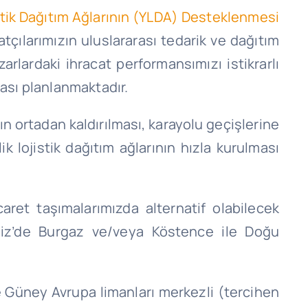
istik Dağıtım Ağlarının (YLDA) Desteklenmesi
tçılarımızın uluslararası tedarik ve dağıtım
arlardaki ihracat performansımızı istikrarlı
ması planlanmaktadır.
n ortadan kaldırılması, karayolu geçişlerine
k lojistik dağıtım ağlarının hızla kurulması
caret taşımalarımızda alternatif olabilecek
eniz’de Burgaz ve/veya Köstence ile Doğu
ikle Güney Avrupa limanları merkezli (tercihen