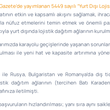
Gazete’de yayımlanan 5449 sayılı “Yurt Dışı Loj
tının etkin ve kapsamlı akışını sağlamak, ihraca
arla nüfuz etmelerini temin etmek ve önemli paz
ıyla yurt dışında lojistik dağıtım ağlarının kurul
rımızda karayolu geçişlerinde yaşanan sorunları
ulması ile yeni hat ve kapasite artırımına yöneli
ız ile Rusya, Bulgaristan ve Romanya’da dış ti
jistik dağıtım ağlarının (tercihen Batı Karad
ınıza iletilmişti.
cek başvuruların hızlandırılması; yanı sıra aynı sa