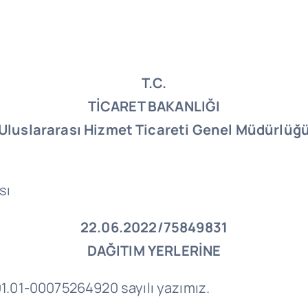
T.C.
TİCARET BAKANLIĞI
Uluslararası Hizmet Ticareti Genel Müdürlüğ
sı
22.06.2022/75849831
DAĞITIM YERLERİNE
.01.01-00075264920 sayılı yazımız.