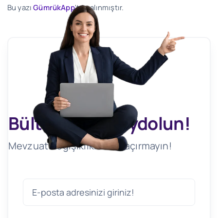
Bu yazı
GümrükApp
'ten alınmıştır.
Bültenimize Kaydolun!
Mevzuat Değişikliklerini Kaçırmayın!