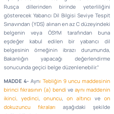
Rusça dillerinden birinde yeterliliğini
gösterecek Yabancı Dil Bilgisi Seviye Tespit
Sınavından (YDS) alınan en az C düzeyindeki
belgenin veya ÖSYM tarafından buna
eşdeğer kabul edilen bir yabancı dil
belgesinin örneğinin ibrazı durumunda,
Bakanlığın yapacağı değerlendirme
sonucunda geçici belge düzenlenebilir.”
MADDE 4-
Ayn
ı Tebliğin 9 uncu maddesinin
birinci fıkrasının (a) bendi
ve
aynı maddenin
ikinci,
yedinci
,
onuncu
,
on altıncı
ve
on
dokuzuncu fıkraları
aşağıdaki şekilde