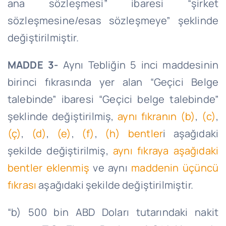
ana sözleşmesi” ibaresi “şirket
sözleşmesine/esas sözleşmeye” şeklinde
değiştirilmiştir.
MADDE 3-
Aynı Tebliğin 5 inci maddesinin
birinci fıkrasında yer alan “Geçici Belge
talebinde” ibaresi “Geçici belge talebinde”
şeklinde değiştirilmiş,
aynı fıkranın (b)
,
(c)
,
(ç)
,
(d)
,
(e)
,
(f)
,
(h) bentler
i aşağıdaki
şekilde değiştirilmiş,
aynı fıkraya aşağıdaki
bentler eklenmiş
ve aynı
maddenin üçüncü
fıkrası
aşağıdaki şekilde değiştirilmiştir.
“b) 500 bin ABD Doları tutarındaki nakit