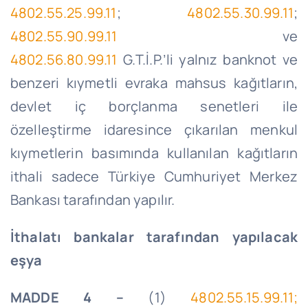
4802.55.25.99.11
;
4802.55.30.99.11
;
4802.55.90.99.11
ve
4802.56.80.99.11
G.T.İ
.P.’
li
yalnız banknot ve
benzeri kıymetli evraka mahsus kağıtların,
devlet iç borçlanma senetleri ile
özelleştirme idaresince çıkarılan menkul
kıymetlerin basımında kullanılan kağıtların
ithali sadece Türkiye Cumhuriyet Merkez
Bankası tarafından yapılır.
İthalatı bankalar tarafından yapılacak
eşya
MADDE 4 –
(1)
4802.55.15.99.11;