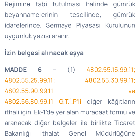
Rejimine tabi tutulması halinde gümrük
beyannamelerinin tescilinde, gümrük
idarelerince, Sermaye Piyasası Kurulunun
uygunluk yazısı aranır.
İzin belgesi alınacak eşya
MADDE 6 –
(1)
4802.55.15.99.11;
4802.55.25.99.11; 4802.55.30.99.11;
4802.55.90.99.11 ve
4802.56.80.99.11
G.T.İ
.
P’li
diğer kâğıtların
ithali için, Ek-1’de yer alan müracaat formu ve
aranacak diğer belgeler ile birlikte Ticaret
Bakanlığı İthalat Genel Müdürlüğüne