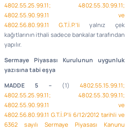
4802.55.25.99.11; 4802.55.30.99.11;
4802.55.90.99.11 ve
4802.56.80.99.11
G.T.İ
.P.’
li
yalnız çek
kağıtlarının ithali sadece bankalar tarafından
yapılır.
Sermaye Piyasası Kurulunun uygunluk
yazısına tabi eşya
MADDE 5 –
(1)
4802.55.15.99.11;
4802.55.25.99.11; 4802.55.30.99.11;
4802.55.90.99.11 ve
4802.56.80.99.11
G.T.İ
.
P’li
6/12/2012 tarihli ve
6362 sayılı Sermaye Piyasası Kanunu