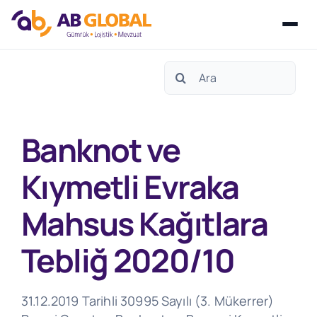
Skip
Search
to
for:
content
Banknot ve
Kıymetli Evraka
Mahsus Kağıtlara
Tebliğ 2020/10
31.12.2019 Tarihli 30995 Sayılı (3. Mükerrer)