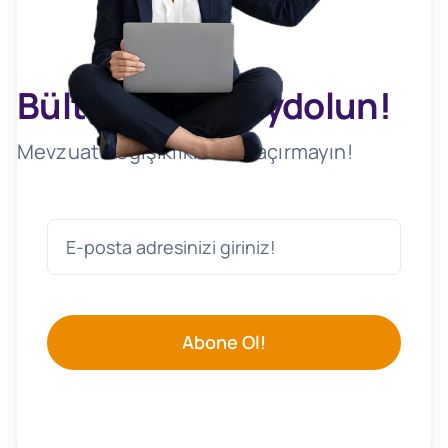
Bültenimize Kaydolun!
Mevzuat Değişikliklerini Kaçırmayın!
Abone Ol!