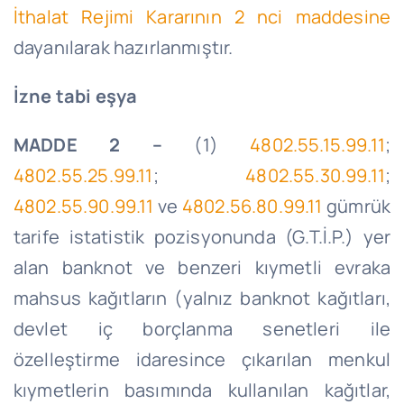
İthalat Rejimi Kararının 2
nci
maddesine
dayanılarak hazırlanmıştır.
İzne tabi eşya
MADDE 2 –
(1)
4802.55.15.99.11
;
4802.55.25.99.11
;
4802.55.30.99.11
;
4802.55.90.99.11
ve
4802.56.80.99.11
gümrük
tarife istatistik pozisyonunda (
G.T.İ
.P.) yer
alan banknot ve benzeri kıymetli evraka
mahsus kağıtların (yalnız banknot kağıtları,
devlet iç borçlanma senetleri ile
özelleştirme idaresince çıkarılan menkul
kıymetlerin basımında kullanılan kağıtlar,