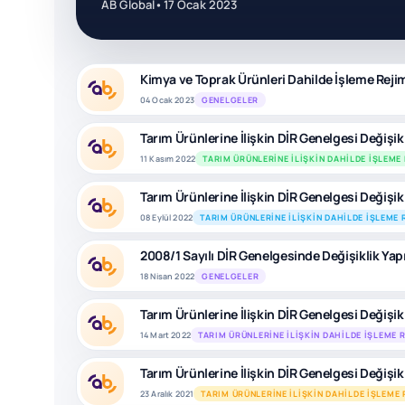
AB Global
•
17 Ocak 2023
Kimya ve Toprak Ürünleri Dahilde İşleme Reji
04 Ocak 2023
GENELGELER
Tarım Ürünlerine İlişkin DİR Genelgesi Değişikli
11 Kasım 2022
TARIM ÜRÜNLERINE İLIŞKIN DAHILDE İŞLEME 
Tarım Ürünlerine İlişkin DİR Genelgesi Değişik
08 Eylül 2022
TARIM ÜRÜNLERINE İLIŞKIN DAHILDE İŞLEME 
2008/1 Sayılı DİR Genelgesinde Değişiklik Yap
18 Nisan 2022
GENELGELER
Tarım Ürünlerine İlişkin DİR Genelgesi Değişik
14 Mart 2022
TARIM ÜRÜNLERINE İLIŞKIN DAHILDE İŞLEME R
Tarım Ürünlerine İlişkin DİR Genelgesi Değişikl
23 Aralık 2021
TARIM ÜRÜNLERINE İLIŞKIN DAHILDE İŞLEME 