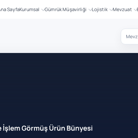
Ana Sayfa
Kurumsal
Gümrük Müşavirliği
Lojistik
Mevzuat
e İşlem Görmüş Ürün Bünyesi