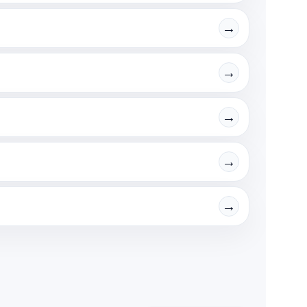
→
→
→
→
→