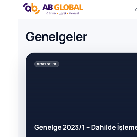
Skip
Genelgeler
to
content
GENELGELER
Genelge 2023/1 – Dahilde İşlem