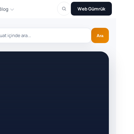
Web Gümrük
Blog
Ara