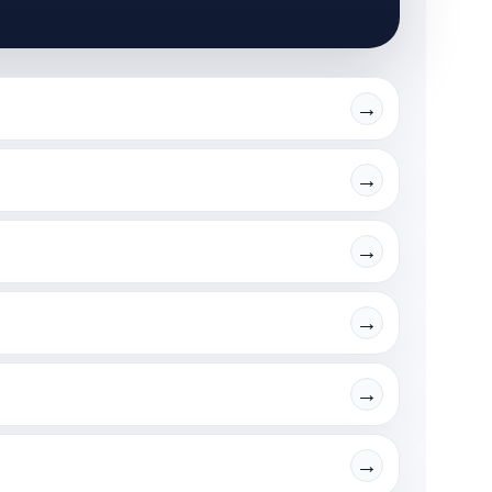
→
→
→
→
→
→