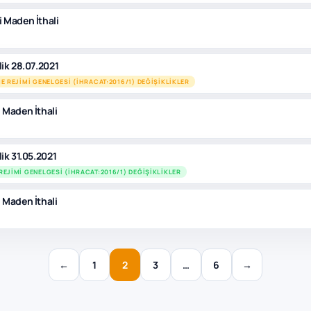
i Maden İthali
lik 28.07.2021
E REJIMI GENELGESI (İHRACAT:2016/1) DEĞIŞIKLIKLER
 Maden İthali
lik 31.05.2021
REJIMI GENELGESI (İHRACAT:2016/1) DEĞIŞIKLIKLER
 Maden İthali
←
1
2
3
…
6
→