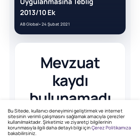
Uygulanmasına Tebliğ
2013/10 Ek
AB Global
•
24 Şubat 2021
Mevzuat
kaydı
bulunamadı
Bu Sitede, kullanıcı deneyimini geliştirmek ve internet
Bu sayfada gösterilecek başka
sitesinin verimli çalışmasını sağlamak amacıyla çerezler
kullanılmaktadır. Şirketimiz ve ziyaretçi bilgilerinin
içerik bulunmuyor.
korunmasıyla ilgili daha detaylı bilgi için
Çerez Politikamıza
bakabilirsiniz.