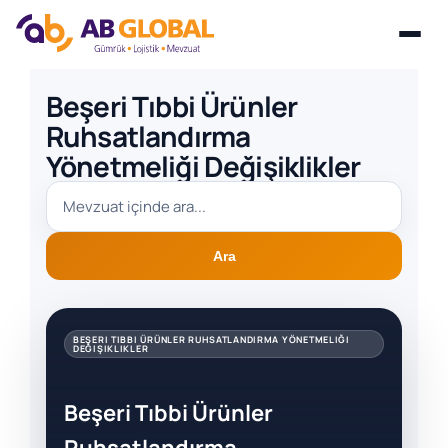
Skip
Beşeri Tıbbi Ürünler
to
Ruhsatlandırma
content
Yönetmeliği Değişiklikler
Ara
BEŞERI TIBBI ÜRÜNLER RUHSATLANDIRMA YÖNETMELIĞI
DEĞIŞIKLIKLER
Beşeri Tıbbi Ürünler