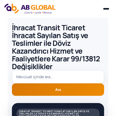
Skip
İhracat Transit Ticaret
to
İhracat Sayılan Satış ve
content
Teslimler ile Döviz
Kazandırıcı Hizmet ve
Faaliyetlere Karar 99/13812
Değişiklikler
Ara
İHRACAT TRANSIT TICARET İHRACAT SAYILAN SATIŞ VE
TESLIMLER ILE DÖVIZ KAZANDIRICI HIZMET VE
FAALIYETLERE KARAR 99/13812 DEĞIŞIKLIKLER