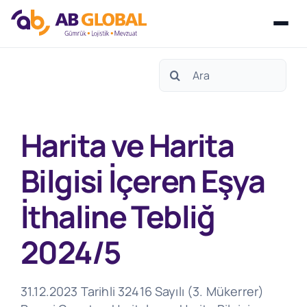
Skip
Search
to
for:
content
Harita ve Harita
Bilgisi İçeren Eşya
İthaline Tebliğ
2024/5
31.12.2023 Tarihli 32416 Sayılı (3. Mükerrer)