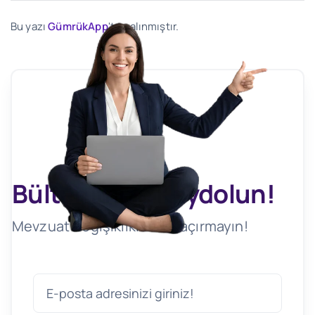
Bu yazı
GümrükApp
'ten alınmıştır.
Bültenimize Kaydolun!
Mevzuat Değişikliklerini Kaçırmayın!