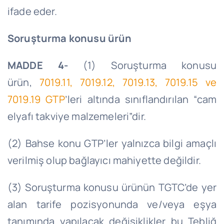
ifade
eder.
Soruşturma konusu ürün
MADDE 4-
(1) Soruşturma konusu
ürün,
7019.11
, 7019.12, 7019.13, 7019.15 ve
7019.19
GTP
’leri
altında sınıflandırılan “cam
elyafı takviye
malzemeleri”dir
.
(2) Bahse konu
GTP’ler
yalnızca bilgi amaçlı
verilmiş olup bağlayıcı mahiyette değildir.
(3) Soruşturma konusu ürünün
TGTC’de
yer
alan tarife pozisyonunda ve/veya eşya
tanımında yapılacak değişiklikler bu Tebliğ