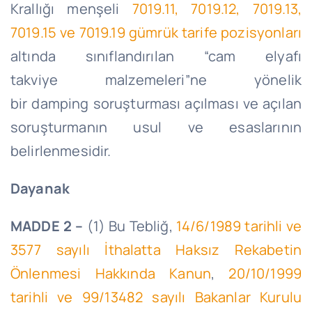
Krallığı menşeli
7019.11, 7019.12, 7019.13,
7019.15 ve 7019.19 gümrük tarife pozisyonları
altında sınıflandırılan “cam elyafı
takviye
malzemeleri”ne
yönelik
bir
damping
soruşturması açılması ve açılan
soruşturmanın usul ve esaslarının
belirlenmesidir.
Dayanak
MADDE 2 –
(1) Bu Tebliğ,
14/6/1989 tarihli ve
3577 sayılı İthalatta Haksız Rekabetin
Önlenmesi Hakkında Kanun
,
20/10/1999
tarihli ve 99/13482 sayılı Bakanlar Kurulu