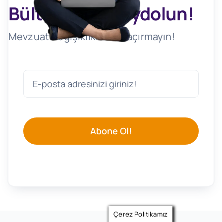
Bültenimize Kaydolun!
Mevzuat Değişikliklerini Kaçırmayın!
Abone Ol!
Çerez Politikamız