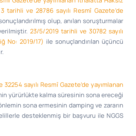
esmî Gazete’de yayımlanan İthalatta Haksız
13 tarihli ve 28786 sayılı Resmî Gazete’de
sonuçlandırılmış olup, anılan soruşturmalar
rilmiştir.
23/5/2019
tarihli ve 30782 sayılı
iğ No: 2019/17)
ile sonuçlandırılan üçüncü
r.
ve 32254 sayılı Resmî Gazete’de yayımlanan
in yürürlükte kalma süresinin sona ereceği
e, önlemin sona ermesinin
damping
ve zararın
illerle desteklenmiş bir başvuru ile NGGS