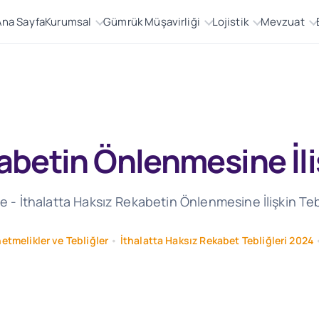
Ana Sayfa
Kurumsal
Gümrük Müşavirliği
Lojistik
Mevzuat
abetin Önlenmesine İli
te - İthalatta Haksız Rekabetin Önlenmesine İlişkin Te
netmelikler ve Tebliğler
•
İthalatta Haksız Rekabet Tebliğleri 2024