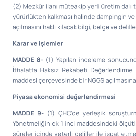
(2) Mezkûr ilanı müteakip yerli üretim dal
yürürlükten kalkması halinde dampingin v
açılmasını haklı kılacak bilgi, belge ve delil
Karar ve işlemler
MADDE 8-
(1) Yapılan inceleme sonucunda,
İthalatta Haksız Rekabeti Değerlendirme
maddesi çerçevesinde bir NGGS açılmasına k
Piyasa ekonomisi değerlendirmesi
MADDE 9-
(1) ÇHC’de yerleşik soruşturm
Yönetmeliğin ek 1 inci maddesindeki ölçüt
süreler içinde yeterli deliller ile ispat e