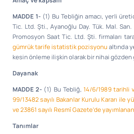
Amaç ve kapsam
MADDE 1-
(1) Bu Tebliğin amacı, yerli üret
Tic. Ltd. Şti
.,
Ayanoğlu Day. Tük. Mal. San. T
Promosyon Saat Tic. Ltd. Şti. firmaları 
gümrük tarife istatistik pozisyonu
altında y
kesin önleme ilişkin olarak bir nihai gözde
Dayanak
MADDE 2-
(1) Bu Tebliğ,
14/6/1989 tarihli
99/13482 sayılı Bakanlar Kurulu Kararı ile
ve 23861 sayılı Resmî Gazete’de yayımlana
Tanımlar