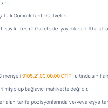
sını,
 Türk Gümrük Tarife Cetvelini,
861 sayılı Resmî Gazete’de yayımlanan
İthalat
C menşeli
9105.21.00.00.00 GTİP
’i altında sınıfla
rilmiş olup bağlayıcı mahiyette değildir.
alan tarife pozisyonlarında ve/veya eşya tanım