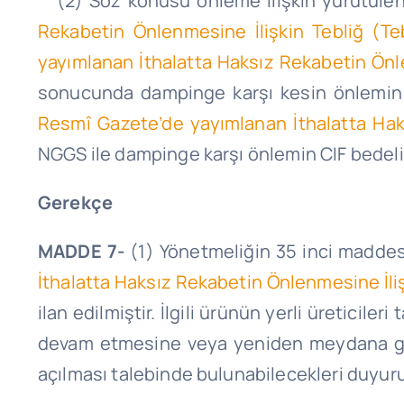
(2) Söz konusu önleme ilişkin yürütüle
Rekabetin Önlenmesine İlişkin Tebliğ (Te
yayımlanan İthalatta Haksız Rekabetin Önle
sonucunda dampinge karşı kesin önlemin 
Resmî Gazete’de yayımlanan İthalatta Haks
NGGS ile dampinge karşı önlemin CIF bedeli
Gerekçe
MADDE 7-
(1) Yönetmeliğin 35 inci maddes
İthalatta Haksız Rekabetin Önlenmesine İliş
ilan edilmiştir. İlgili ürünün yerli üretici
devam etmesine veya yeniden meydana gelm
açılması talebinde bulunabilecekleri duyur