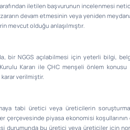
ı tarafından iletilen başvurunun incelenmesi ne
e zararın devam etmesinin veya yeniden meyda
lerin mevcut olduğu anlaşılmıştır.
 bir NGGS açılabilmesi için yeterli bilgi, belg
 Kurulu Kararı ile ÇHC menşeli önlem konusu ü
arar verilmiştir.
aya tabi üretici veya üreticilerin soruştur
ler çerçevesinde piyasa ekonomisi koşullarının 
tmesi durumunda bu üretici veya üreticiler için n