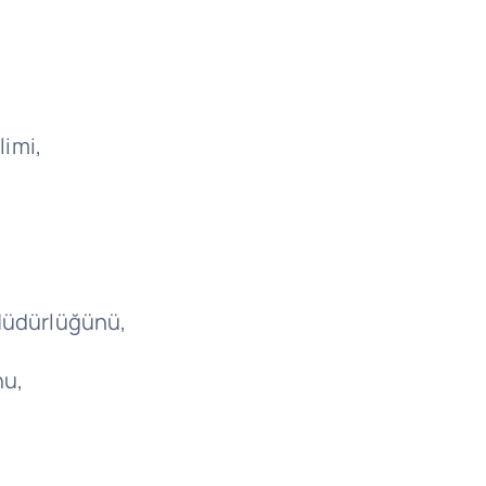
limi,
,
 Müdürlüğünü,
nu,