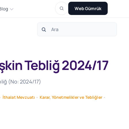
Web Gümrük
Blog
Search
for:
şkin Tebliğ 2024/17
bliğ (No: 2024/17)
•
İthalat Mevzuatı
•
Karar, Yönetmelikler ve Tebliğler
•