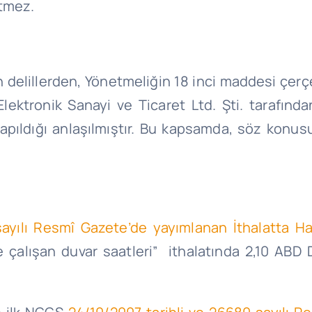
tmez.
elillerden, Yönetmeliğin 18 inci maddesi çerçeve
 Elektronik Sanayi ve Ticaret Ltd. Şti. tarafın
pıldığı anlaşılmıştır. Bu kapsamda, söz konusu 
sayılı Resmî Gazete’de yayımlanan İthalatta Ha
 çalışan duvar saatleri” ithalatında 2,10 ABD 