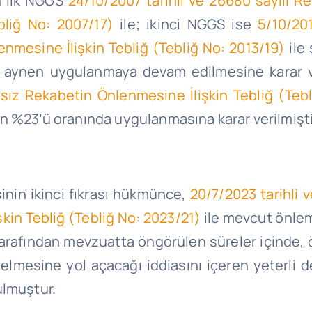
n ilk NGGS
24/10/2007 tarihli ve 26680 sayılı R
bliğ No: 2007/17)
ile;
ikinci NGGS ise
5/10/20
nmesine İlişkin Tebliğ (Tebliğ No: 2013/19)
ile 
aynen uygulanmaya devam edilmesine karar ve
ız Rekabetin Önlenmesine İlişkin Tebliğ (Tebl
n %23’ü oranında uygulanmasına karar verilmişti
inin ikinci fıkrası hükmünce,
20/7/2023
tarihli 
kin Tebliğ (Tebliğ No: 2023/21)
ile mevcut önlem
leri tarafından mevzuatta öngörülen süreler içind
esine yol açacağı iddiasını içeren yeterli del
ulmuştur.