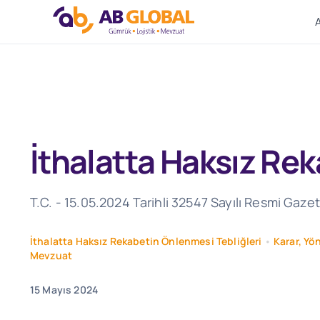
Skip
to
content
İthalatta Haksız Rek
T.C. - 15.05.2024 Tarihli 32547 Sayılı Resmi Gaze
İthalatta Haksız Rekabetin Önlenmesi Tebliğleri
•
Karar, Yö
Mevzuat
15 Mayıs 2024