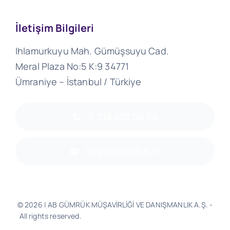
İletişim Bilgileri
Ihlamurkuyu Mah. Gümüşsuyu Cad.
Meral Plaza No:5 K:9 34771
Ümraniye – İstanbul / Türkiye
0 216 693 06 96
info@abglobal.tr
© 2026 | AB GÜMRÜK MÜŞAVİRLİĞİ VE DANIŞMANLIK A.Ş. -
All rights reserved.
Software & Design - Powered by
Much
Better