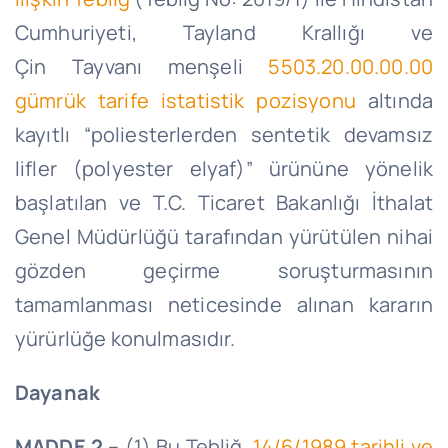
Cumhuriyeti, Tayland Krallığı ve
Çin Tayvanı menşeli
5503.20.00.00.00
gümrük tarife istatistik pozisyonu
altında
kayıtlı “poliesterlerden sentetik devamsız
lifler (polyester elyaf)” ürününe yönelik
başlatılan ve T.C. Ticaret Bakanlığı İthalat
Genel Müdürlüğü tarafından yürütülen nihai
gözden geçirme soruşturmasının
tamamlanması neticesinde alınan kararın
yürürlüğe konulmasıdır.
Dayanak
MADDE 2 –
(1) Bu Tebliğ,
14/6/1989
tarihli ve