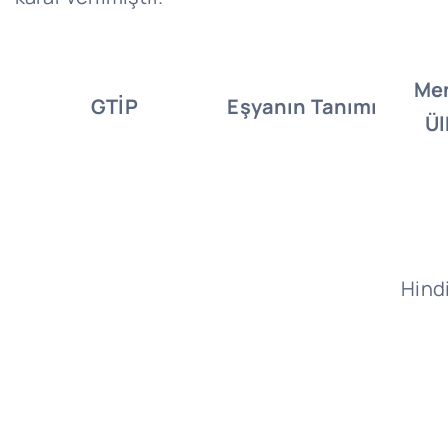
Me
GTİP
Eşyanın Tanımı
Ül
Hind