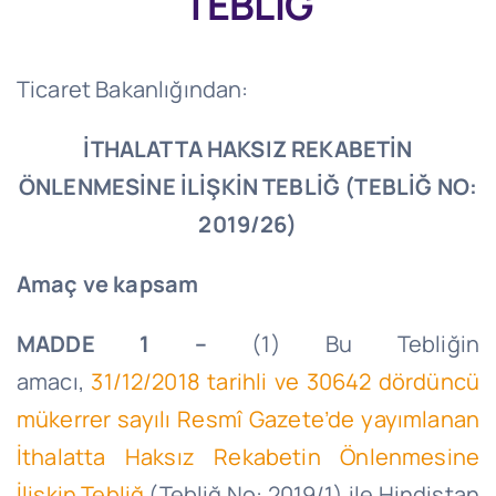
TEBLİĞ
Ticaret Bakanlığından:
İTHALATTA HAKSIZ REKABETİN
ÖNLENMESİNE İLİŞKİN TEBLİĞ (TEBLİĞ NO:
2019/26)
Amaç ve kapsam
MADDE 1 –
(1) Bu Tebliğin
amacı,
31/12/2018 tarihli ve 30642 dördüncü
mükerrer sayılı Resmî Gazete’de yayımlanan
İthalatta Haksız Rekabetin Önlenmesine
İlişkin Tebliğ
(Tebliğ No: 2019/1) ile Hindistan