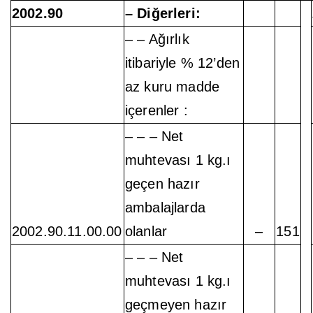
2002.90
– Diğerleri:
– – Ağırlık
itibariyle % 12’den
az kuru madde
içerenler :
– – – Net
muhtevası 1 kg.ı
geçen hazır
ambalajlarda
2002.90.11.00.00
olanlar
–
151
– – – Net
muhtevası 1 kg.ı
geçmeyen hazır