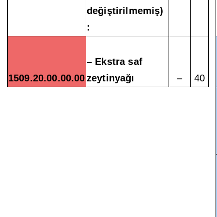
değiştirilmemiş)
:
– Ekstra saf
1509.20.00.00.00
zeytinyağı
–
40