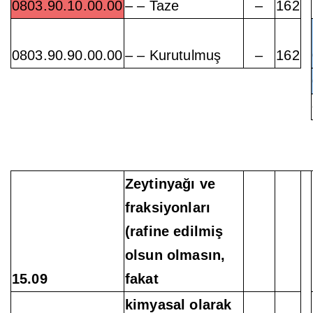
0803.90.10.00.00
– – Taze
–
162
0803.90.90.00.00
– – Kurutulmuş
–
162
Zeytinyağı ve
fraksiyonları
(rafine edilmiş
olsun olmasın,
15.09
fakat
kimyasal olarak