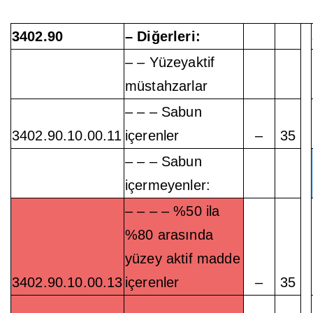
3402.90
– Diğerleri:
– – Yüzeyaktif
müstahzarlar
– – – Sabun
3402.90.10.00.11
içerenler
–
35
– – – Sabun
içermeyenler:
– – – – %50 ila
%80 arasında
yüzey aktif madde
3402.90.10.00.13
içerenler
–
35