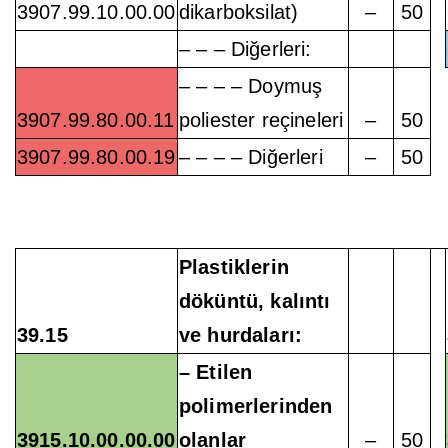
3907.99.10.00.00
dikarboksilat)
–
50
– – – Diğerleri:
– – – – Doymuş
3907.99.80.00.11
poliester reçineleri
–
50
3907.99.80.00.19
– – – – Diğerleri
–
50
Plastiklerin
döküntü, kalıntı
39.15
ve hurdaları:
– Etilen
polimerlerinden
3915.10.00.00.00
olanlar
–
50