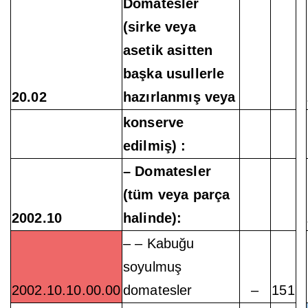
Domatesler
(sirke veya
asetik asitten
başka usullerle
20.02
hazırlanmış veya
konserve
edilmiş) :
– Domatesler
(tüm veya parça
2002.10
halinde):
– – Kabuğu
soyulmuş
2002.10.10.00.00
domatesler
–
151