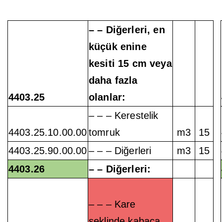
– – Diğerleri, en
küçük enine
kesiti 15 cm veya
daha fazla
4403.25
olanlar:
– – – Kerestelik
4403.25.10.00.00
tomruk
m3
15
4403.25.90.00.00
– – – Diğerleri
m3
15
4403.26
– – Diğerleri:
– – – Kare
şeklinde kabaca