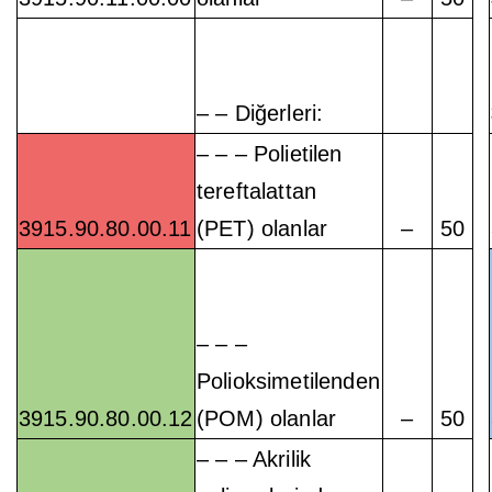
– – Diğerleri:
– – – Polietilen
tereftalattan
3915.90.80.00.11
(PET) olanlar
–
50
– – –
Polioksimetilenden
3915.90.80.00.12
(POM) olanlar
–
50
– – – Akrilik