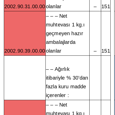
2002.90.31.00.00
olanlar
–
151
– – – Net
muhtevası 1 kg.ı
geçmeyen hazır
ambalajlarda
2002.90.39.00.00
olanlar
–
151
– – Ağırlık
itibariyle % 30’dan
fazla kuru madde
içerenler :
– – – Net
muhtevası 1 kg.ı