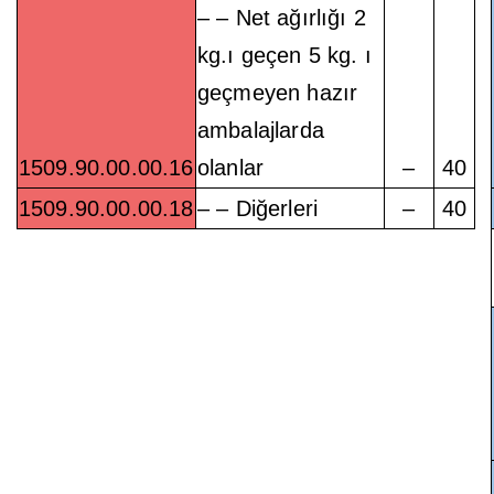
– – Net ağırlığı 2
kg.ı geçen 5 kg. ı
geçmeyen hazır
ambalajlarda
1509.90.00.00.16
olanlar
–
40
1509.90.00.00.18
– – Diğerleri
–
40