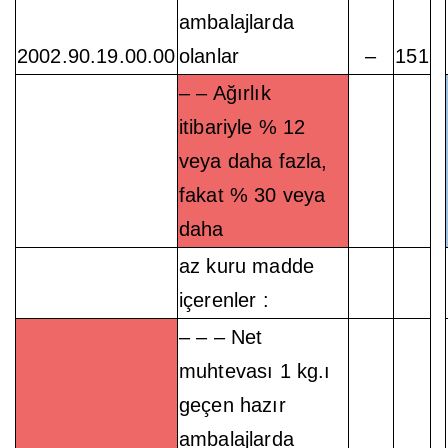
ambalajlarda
2002.90.19.00.00
olanlar
–
151
– – Ağırlık
itibariyle % 12
veya daha fazla,
fakat % 30 veya
daha
az kuru madde
içerenler :
– – – Net
muhtevası 1 kg.ı
geçen hazır
ambalajlarda