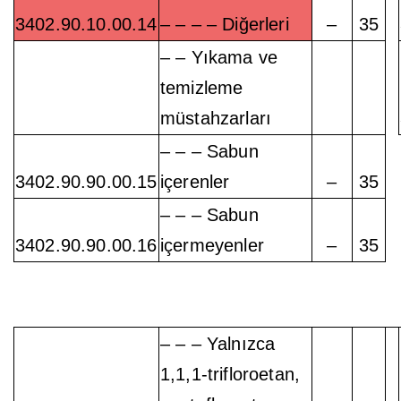
3402.90.10.00.14
– – – – Diğerleri
–
35
– – Yıkama ve
temizleme
müstahzarları
– – – Sabun
3402.90.90.00.15
içerenler
–
35
– – – Sabun
3402.90.90.00.16
içermeyenler
–
35
– – – Yalnızca
1,1,1-trifloroetan,