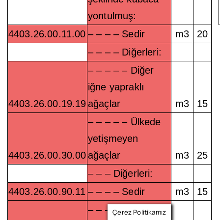
yontulmuş:
4403.26.00.11.00
– – – – Sedir
m3
20
– – – – Diğerleri:
– – – – – Diğer
iğne yapraklı
4403.26.00.19.19
ağaçlar
m3
15
– – – – – Ülkede
yetişmeyen
4403.26.00.30.00
ağaçlar
m3
25
– – – Diğerleri:
4403.26.00.90.11
– – – – Sedir
m3
15
– – – – Diğer iğne
Çerez Politikamız