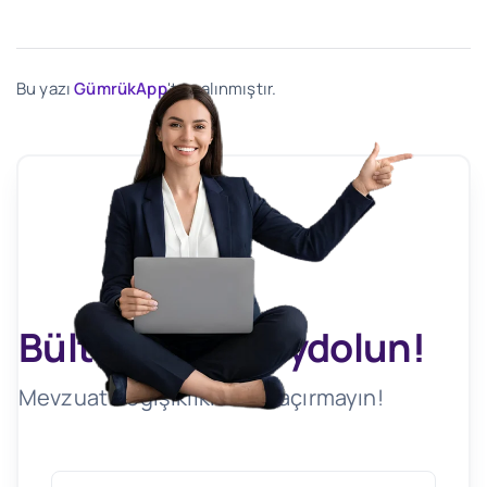
Bu yazı
GümrükApp
'ten alınmıştır.
Bültenimize Kaydolun!
Mevzuat Değişikliklerini Kaçırmayın!