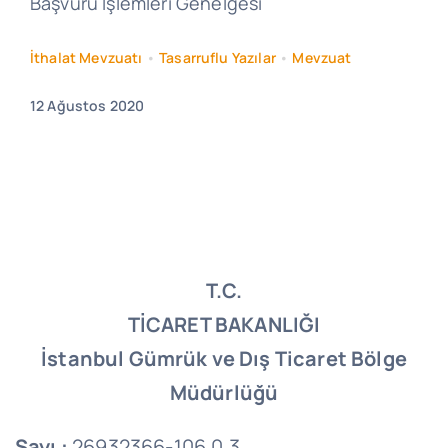
Başvuru İşlemleri Genelgesi
İthalat Mevzuatı
•
Tasarruflu Yazılar
•
Mevzuat
12 Ağustos 2020
T.C.
TİCARET BAKANLIĞI
İstanbul Gümrük ve Dış Ticaret Bölge
Müdürlüğü
Sayı :
26932366-106.0.3