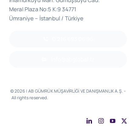
Ihlamurkuyu Mah. Gümüşsuyu Cad.
Meral Plaza No:5 K:9 34771
Ümraniye – İstanbul / Türkiye
0 216 693 06 96
info@abglobal.tr
© 2026 | AB GÜMRÜK MÜŞAVİRLİĞİ VE DANIŞMANLIK A.Ş. -
All rights reserved.
Software & Design - Powered by
Much
Better