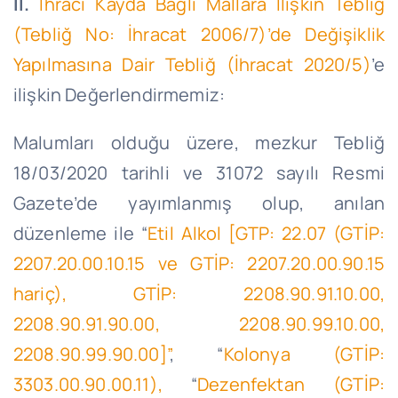
II.
İhracı Kayda Bağlı Mallara İlişkin Tebliğ
(Tebliğ No: İhracat 2006/7)’de Değişiklik
Yapılmasına Dair Tebliğ (İhracat 2020/5)
’e
ilişkin Değerlendirmemiz:
Malumları olduğu üzere, mezkur Tebliğ
18/03/2020 tarihli ve 31072 sayılı Resmi
Gazete’de yayımlanmış olup, anılan
düzenleme ile “
Etil Alkol [GTP: 22.07 (GTİP:
2207.20.00.10.15 ve GTİP: 2207.20.00.90.15
hariç), GTİP: 2208.90.91.10.00,
2208.90.91.90.00, 2208.90.99.10.00,
2208.90.99.90.00]”
, “
Kolonya (GTİP:
3303.00.90.00.11),
“
Dezenfektan (GTİP: