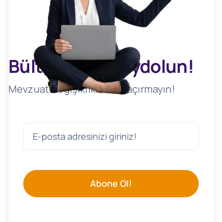
Bültenimize Kaydolun!
Mevzuat Değişikliklerini Kaçırmayın!
Abone Ol!