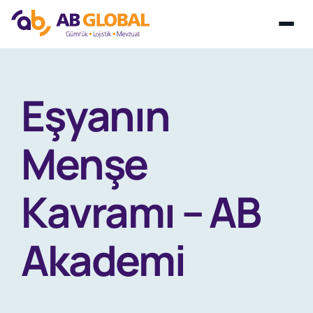
Skip
to
Eşyanın
content
Menşe
Kavramı – AB
Akademi