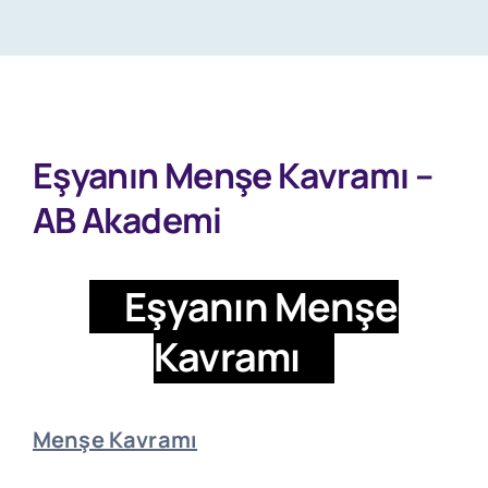
View
Eşyanın Menşe Kavramı –
Larger
AB Akademi
Image
Eşyanın Menşe
Kavramı
Menşe Kavramı