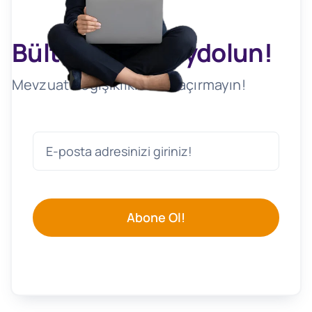
Bültenimize Kaydolun!
Mevzuat Değişikliklerini Kaçırmayın!
Abone Ol!