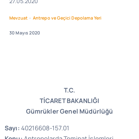
27.05.2020
Mevzuat
•
Antrepo ve Geçici Depolama Yeri
30 Mayıs 2020
T.C.
TİCARET BAKANLIĞI
Gümrükler Genel Müdürlüğü
Sayı:
40216608-157.01
Konu:
Antrepolarda Teminat İşlemleri