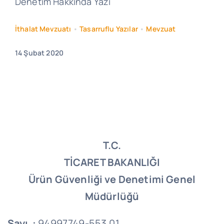
Denetim Hakkında Yazı
İthalat Mevzuatı
•
Tasarruflu Yazılar
•
Mevzuat
14 Şubat 2020
T.C.
TİCARET BAKANLIĞI
Ürün Güvenliği ve Denetimi Genel
Müdürlüğü
Sayı :
94997749-553.01