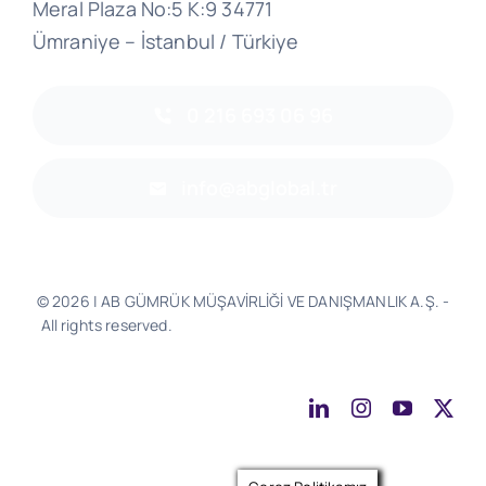
Meral Plaza No:5 K:9 34771
Ümraniye – İstanbul / Türkiye
0 216 693 06 96
info@abglobal.tr
© 2026 | AB GÜMRÜK MÜŞAVİRLİĞİ VE DANIŞMANLIK A.Ş. -
All rights reserved.
Software & Design - Powered by
Much
Better