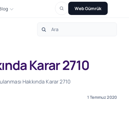
Web Gümrük
Blog
Search
for:
kında Karar 2710
ygulanması Hakkında Karar 2710
1 Temmuz 2020