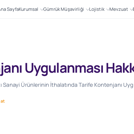
Ana Sayfa
Kurumsal
Gümrük Müşavirliği
Lojistik
Mevzuat
enjanı Uygulanması Hak
azı Sanayi Ürünlerinin İthalatında Tarife Kontenjanı U
at