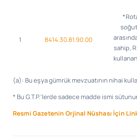
*Rota
soğut
arasında
1
8414.30.81.90.00
sahip, R
kullanan
(a): Bu eşya gümrük mevzuatının nihai kulla
* Bu G.T.P.’lerde sadece madde ismi sütunund
Resmi Gazetenin Orjinal Nüshası İçin Link