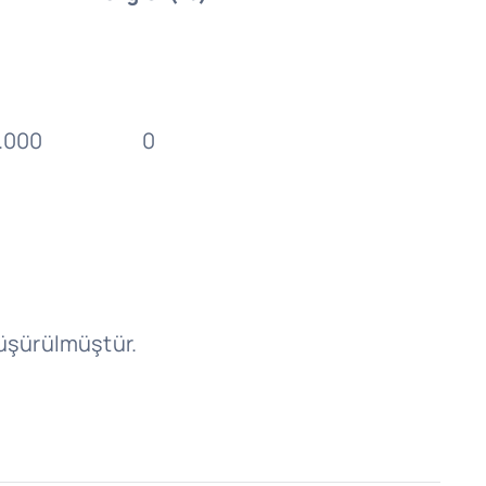
.000
0
düşürülmüştür.