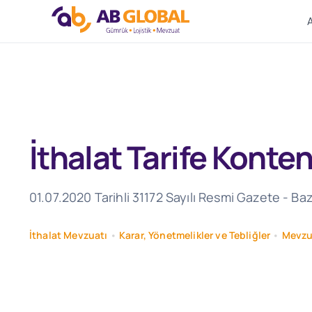
Skip
to
content
İthalat Tarife Kont
01.07.2020 Tarihli 31172 Sayılı Resmi Gazete - B
İthalat Mevzuatı
•
Karar, Yönetmelikler ve Tebliğler
•
Mevzu