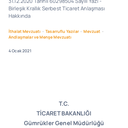
31.12.2020 Tarihli 60298504 Sayılı Yazı -
Birleşik Krallık Serbest Ticaret Anlaşması
Hakkında
İthalat Mevzuatı
•
Tasarruflu Yazılar
•
Mevzuat
•
Andlaşmalar ve Menşe Mevzuatı
4 Ocak 2021
T.C.
TİCARET BAKANLIĞI
Gümrükler Genel Müdürlüğü