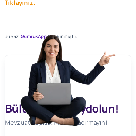
Tıklayınız.
Bu yazı
GümrükApp
'ten alınmıştır.
Bültenimize Kaydolun!
Mevzuat Değişikliklerini Kaçırmayın!