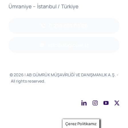
Ümraniye – İstanbul / Türkiye
0 216 693 06 96
info@abglobal.tr
© 2026 | AB GÜMRÜK MÜŞAVİRLİĞİ VE DANIŞMANLIK A.Ş. -
All rights reserved.
Software & Design - Powered by
Much
Better
Çerez Politikamız