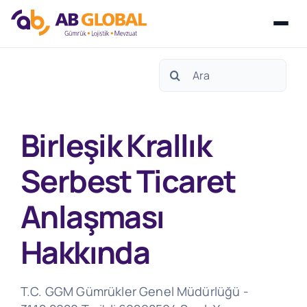
Skip
Search
to
for:
content
Birleşik Krallık
Serbest Ticaret
Anlaşması
Hakkında
T.C. GGM Gümrükler Genel Müdürlüğü -