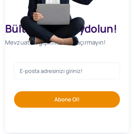
Bültenimize Kaydolun!
Mevzuat Değişikliklerini Kaçırmayın!
Abone Ol!