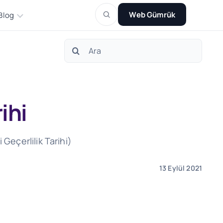
Web Gümrük
Blog
Search
for:
ihi
 Geçerlilik Tarihi)
13 Eylül 2021