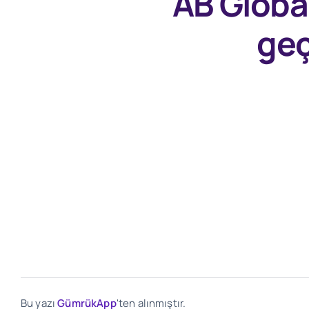
AB Globa
geç
Bu yazı
GümrükApp
'ten alınmıştır.