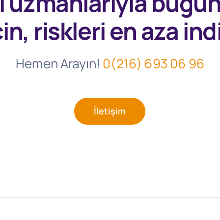
l uzmanlarıyla
bugü
in, riskleri en aza indi
Hemen Arayın!
0(216) 693 06 96
İletişim