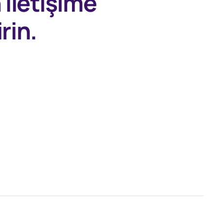
n
iletişime
rin.