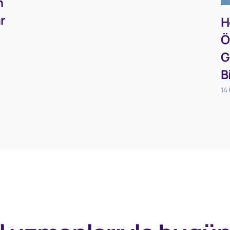
n
ar
H
Ö
G
B
14