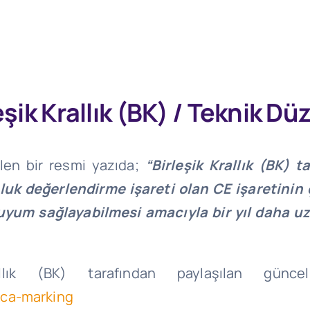
leşik Krallık (BK) / Teknik D
ilen bir resmi yazıda;
“Birleşik Krallık (BK) t
luk değerlendirme işareti olan CE işaretinin ç
e uyum sağlayabilmesi amacıyla bir yıl daha uz
llık (BK) tarafından paylaşılan güncel
kca-marking