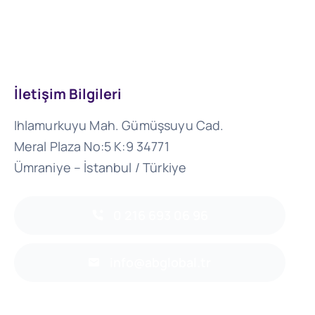
İletişim Bilgileri
Ihlamurkuyu Mah. Gümüşsuyu Cad.
Meral Plaza No:5 K:9 34771
Ümraniye – İstanbul / Türkiye
0 216 693 06 96
info@abglobal.tr