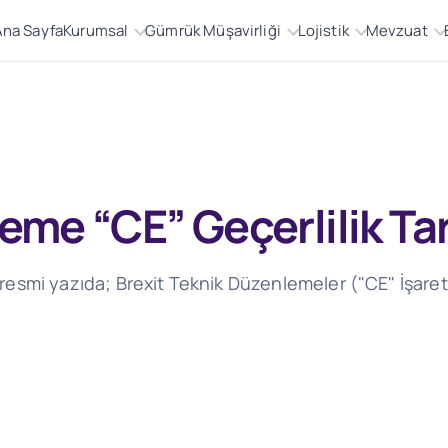
Ana Sayfa
Kurumsal
Gümrük Müşavirliği
Lojistik
Mevzuat
eme “CE” Geçerlilik Tar
r resmi yazıda; Brexit Teknik Düzenlemeler ("CE" İşareti