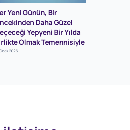
Farklılı
Kısımları
er Yeni Günün, Bir
Hakkında
ncekinden Daha Güzel
Kararı
eçeceği Yepyeni Bir Yılda
4 Mayıs 2026
irlikte Olmak Temennisiyle
 Ocak 2026