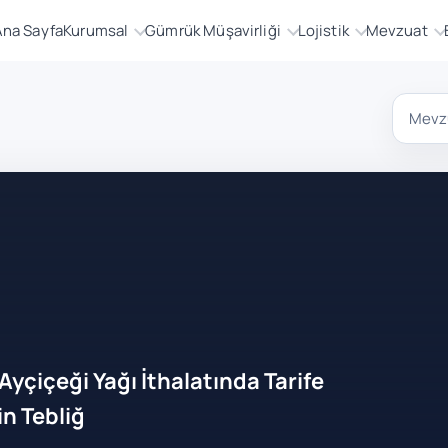
Ana Sayfa
Kurumsal
Gümrük Müşavirliği
Lojistik
Mevzuat
yçiçeği Yağı İthalatında Tarife
n Tebliğ