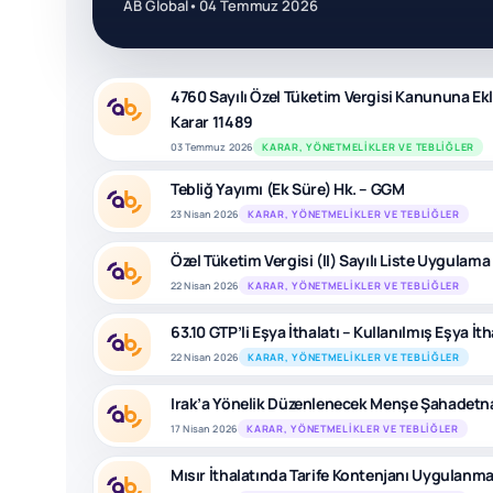
AB Global
•
04 Temmuz 2026
4760 Sayılı Özel Tüketim Vergisi Kanununa Ekli 
Karar 11489
03 Temmuz 2026
KARAR, YÖNETMELIKLER VE TEBLIĞLER
Tebliğ Yayımı (Ek Süre) Hk. – GGM
23 Nisan 2026
KARAR, YÖNETMELIKLER VE TEBLIĞLER
Özel Tüketim Vergisi (II) Sayılı Liste Uygulama
22 Nisan 2026
KARAR, YÖNETMELIKLER VE TEBLIĞLER
63.10 GTP’li Eşya İthalatı – Kullanılmış Eşya İth
22 Nisan 2026
KARAR, YÖNETMELIKLER VE TEBLIĞLER
Irak’a Yönelik Düzenlenecek Menşe Şahadetn
17 Nisan 2026
KARAR, YÖNETMELIKLER VE TEBLIĞLER
Mısır İthalatında Tarife Kontenjanı Uygulanmas