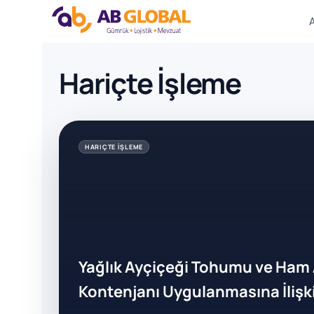
Skip
Hariçte İşleme
to
content
HARIÇTE İŞLEME
Yağlık Ayçiçeği Tohumu ve Ham A
Kontenjanı Uygulanmasına İlişki