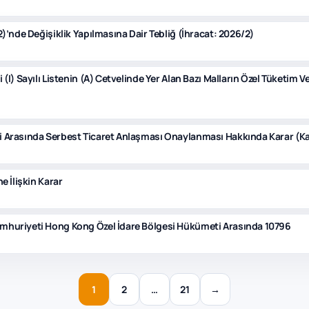
2)’nde Değişiklik Yapılmasına Dair Tebliğ (İhracat: 2026/2)
(I) Sayılı Listenin (A) Cetvelinde Yer Alan Bazı Malların Özel Tüketim V
i Arasında Serbest Ticaret Anlaşması Onaylanması Hakkında Karar (Kar
e İlişkin Karar
umhuriyeti Hong Kong Özel İdare Bölgesi Hükümeti Arasında 10796
1
2
…
21
→