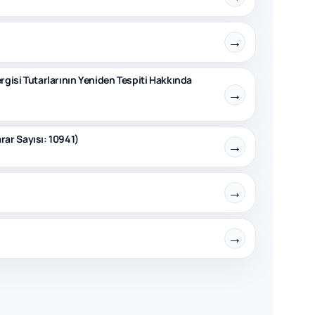
→
ergisi Tutarlarının Yeniden Tespiti Hakkında
→
ar Sayısı: 10941)
→
→
→