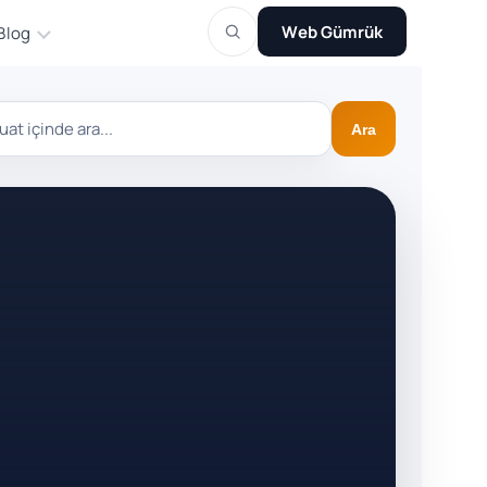
Web Gümrük
Blog
Ara