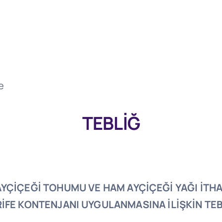
e
TEBLİĞ
AYÇİÇEĞİ TOHUMU VE HAM AYÇİÇEĞİ YAĞI İTH
İFE KONTENJANI UYGULANMASINA İLİŞKİN TE