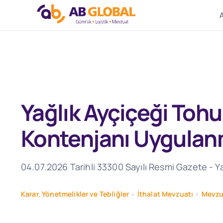
Skip
to
content
Yağlık Ayçiçeği Tohu
Kontenjanı Uygulanm
04.07.2026 Tarihli 33300 Sayılı Resmi Gazete - Y
Karar, Yönetmelikler ve Tebliğler
•
İthalat Mevzuatı
•
Mevzu