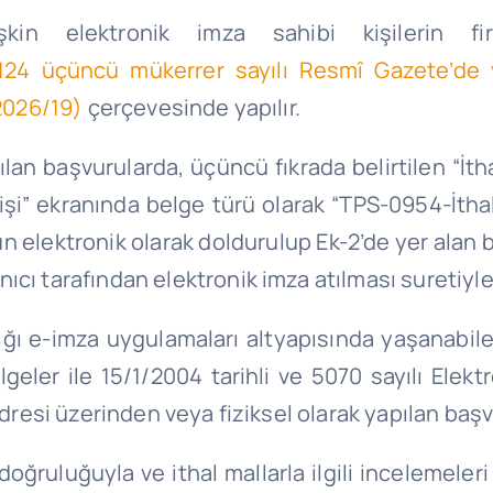
lişkin elektronik imza sahibi kişilerin
124 üçüncü mükerrer sayılı Resmî Gazete’de y
 2026/19)
çerçevesinde yapılır.
pılan başvurularda, üçüncü fıkrada belirtilen “İ
irişi” ekranında belge türü olarak “TPS-0954-İtha
n elektronik olarak doldurulup Ek-2’de yer alan b
ıcı tarafından elektronik imza atılması suretiyl
lığı e-imza uygulamaları altyapısında yaşanabil
lgeler ile
15/1/2004
tarihli ve 5070 sayılı Elek
adresi üzerinden veya fiziksel olarak yapılan başvu
oğruluğuyla ve ithal mallarla ilgili incelemeler