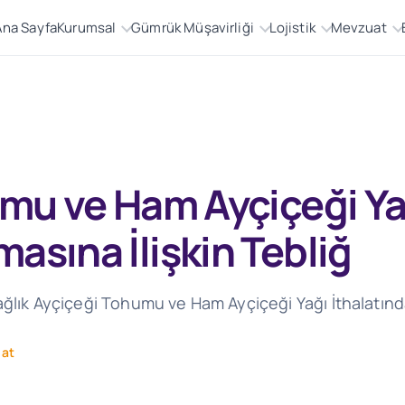
Ana Sayfa
Kurumsal
Gümrük Müşavirliği
Lojistik
Mevzuat
mu ve Ham Ayçiçeği Yağ
asına İlişkin Tebliğ
ağlık Ayçiçeği Tohumu ve Ham Ayçiçeği Yağı İthalatınd
at