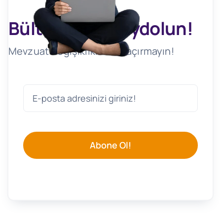
Bültenimize Kaydolun!
Mevzuat Değişikliklerini Kaçırmayın!
Abone Ol!