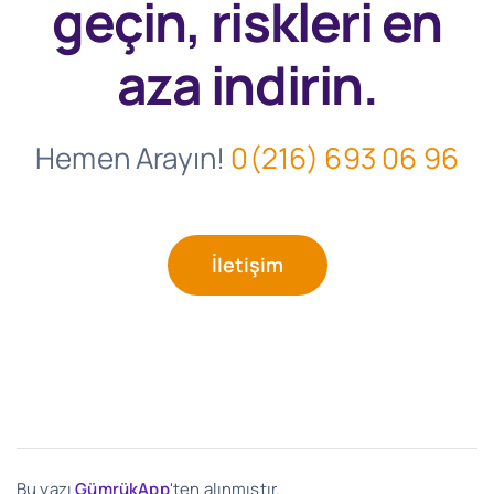
geçin, riskleri en
aza indirin.
Hemen Arayın!
0(216) 693 06 96
İletişim
Bu yazı
GümrükApp
'ten alınmıştır.