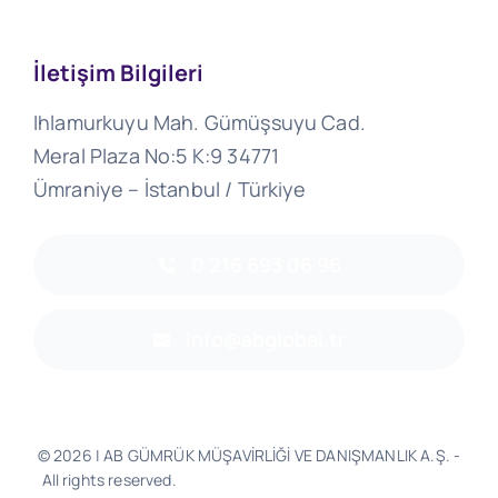
İletişim Bilgileri
Ihlamurkuyu Mah. Gümüşsuyu Cad.
Meral Plaza No:5 K:9 34771
Ümraniye – İstanbul / Türkiye
0 216 693 06 96
info@abglobal.tr
© 2026 | AB GÜMRÜK MÜŞAVİRLİĞİ VE DANIŞMANLIK A.Ş. -
All rights reserved.
Software & Design - Powered by
Much