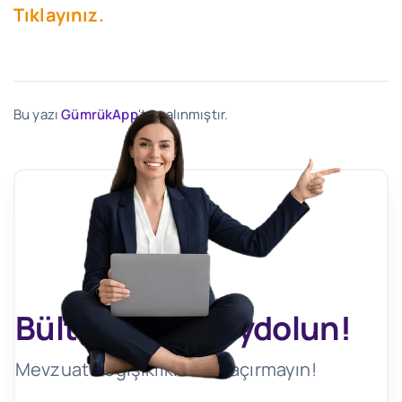
Tıklayınız.
Bu yazı
GümrükApp
'ten alınmıştır.
Bültenimize Kaydolun!
Mevzuat Değişikliklerini Kaçırmayın!