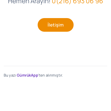
Hemen Arayın!
0(216) 693 06 96
İletişim
Bu yazı
GümrükApp
'ten alınmıştır.