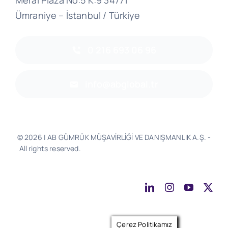
Meral Plaza No:5 K:9 34771
Ümraniye – İstanbul / Türkiye
0 216 693 06 96
info@abglobal.tr
© 2026 | AB GÜMRÜK MÜŞAVİRLİĞİ VE DANIŞMANLIK A.Ş. -
All rights reserved.
Software & Design - Powered by
Much
Better
Çerez Politikamız