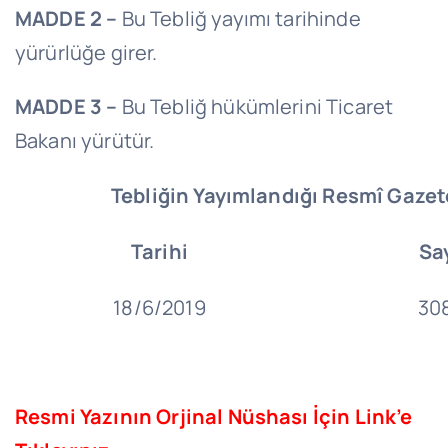
MADDE 2 –
Bu Tebliğ yayımı tarihinde
yürürlüğe girer.
MADDE 3 –
Bu Tebliğ hükümlerini Ticaret
Bakanı yürütür.
Tebliğin Yayımlandığı Resmî Gazet
Tarihi
Say
18/6/2019
30
Resmi Yazının Orjinal Nüshası İçin Link’e