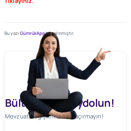
Tıklayınız.
Bu yazı
GümrükApp
'ten alınmıştır.
Bültenimize Kaydolun!
Mevzuat Değişikliklerini Kaçırmayın!