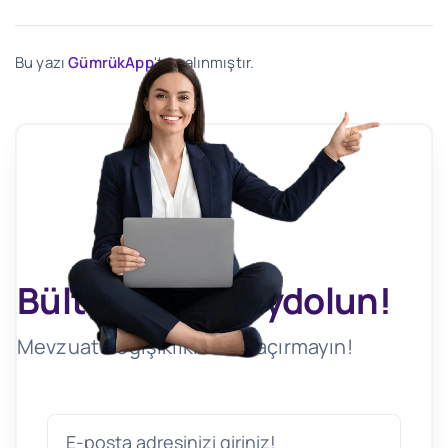
Bu yazı
GümrükApp
'ten alınmıştır.
Bültenimize Kaydolun!
Mevzuat Değişikliklerini Kaçırmayın!