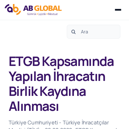
Skip
Search
to
for:
content
ETGB Kapsamında
Yapılan İhracatın
Birlik Kaydına
Alınması
Türkiye Cumhuriyeti - Türkiye İhracatçılar