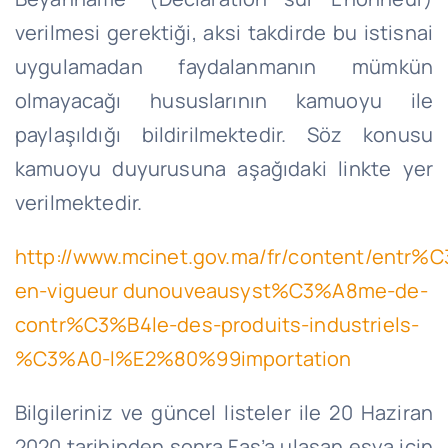
verilmesi gerektiği, aksi takdirde bu istisnai
uygulamadan faydalanmanın mümkün
olmayacağı hususlarının kamuoyu ile
paylaşıldığı bildirilmektedir. Söz konusu
kamuoyu duyurusuna aşağıdaki linkte yer
verilmektedir.
http://www.mcinet.gov.ma/fr/content/entr%
en-vigueur dunouveausyst%C3%A8me-de-
contr%C3%B4le-des-produits-industriels-
%C3%A0-l%E2%80%99importation
Bilgileriniz ve güncel listeler ile 20 Haziran
2020 tarihinden sonra Fas’a ulaşan eşya için