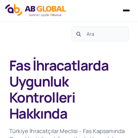
Skip
Search
to
for:
content
Fas İhracatlarda
Uygunluk
Kontrolleri
Hakkında
Türkiye İhracatçılar Meclisi - Fas Kapsamında