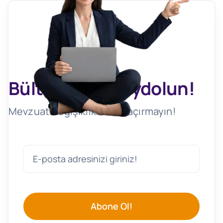
Bültenimize Kaydolun!
Mevzuat Değişikliklerini Kaçırmayın!
Abone Ol!