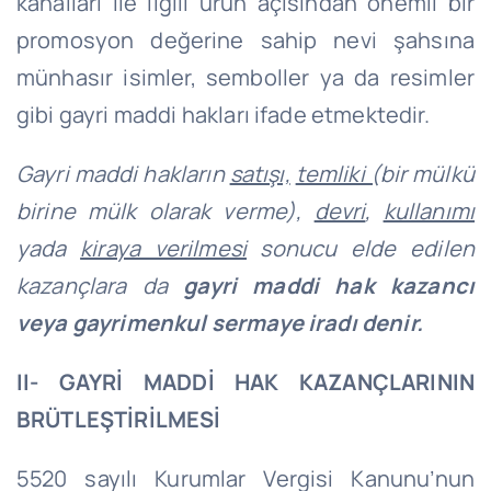
kanalları ile ilgili ürün açısından önemli bir
promosyon değerine sahip nevi şahsına
münhasır isimler, semboller ya da resimler
gibi gayri maddi hakları ifade etmektedir.
Gayri maddi hakların
satışı,
temliki (
bir mülkü
birine mülk olarak verme
),
devri
,
kullanımı
yada
kiraya verilmesi
sonucu elde edilen
kazançlara da
gayri maddi hak kazancı
veya gayrimenkul sermaye iradı denir.
II- GAYRİ MADDİ HAK KAZANÇLARININ
BRÜTLEŞTİRİLMESİ
5520 sayılı Kurumlar Vergisi Kanunu’nun