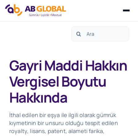
Skip
Search
to
for:
content
Gayri Maddi Hakkın
Vergisel Boyutu
Hakkında
İthal edilen bir eşya ile ilgili olarak gümrük
kıymetinin bir unsuru olduğu tespit edilen
royalty, lisans, patent, alameti farika,