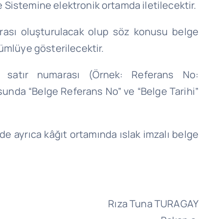
re Sistemine elektronik ortamda iletilecektir.
marası oluşturulacak olup söz konusu belge
kümlüye gösterilecektir.
e satır numarası (Örnek: Referans No:
nda “Belge Referans No” ve “Belge Tarihi”
e ayrıca kâğıt ortamında ıslak imzalı belge
Rıza Tuna TURAGAY