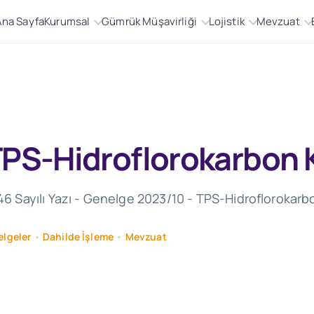
Ana Sayfa
Kurumsal
Gümrük Müşavirliği
Lojistik
Mevzuat
PS-Hidroflorokarbon K
446 Sayılı Yazı - Genelge 2023/10 - TPS-Hidroflorokarb
lgeler
•
Dahilde İşleme
•
Mevzuat