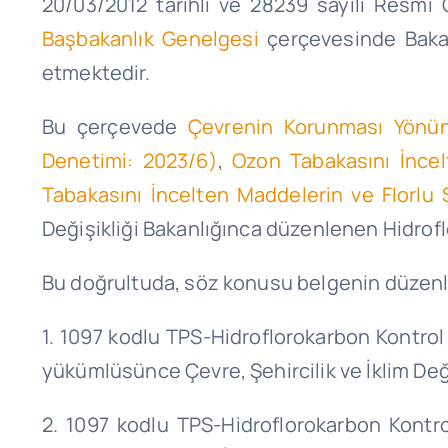
20/03/2012 tarihli ve 28239 sayılı Resm
Başbakanlık Genelgesi
çerçevesinde Bakan
etmektedir.
Bu çerçevede
Çevrenin Korunması Yönünd
Denetimi: 2023/6)
,
Ozon Tabakasını İncelt
Tabakasını İncelten Maddelerin ve Florlu S
Değişikliği Bakanlığınca düzenlenen Hidrof
Bu doğrultuda, söz konusu belgenin düzenlenm
1. 1097 kodlu TPS-Hidroflorokarbon Kontrol
yükümlüsünce Çevre, Şehircilik ve İklim Deği
2. 1097 kodlu TPS-Hidroflorokarbon Kontrol