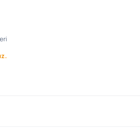
eri
ız.