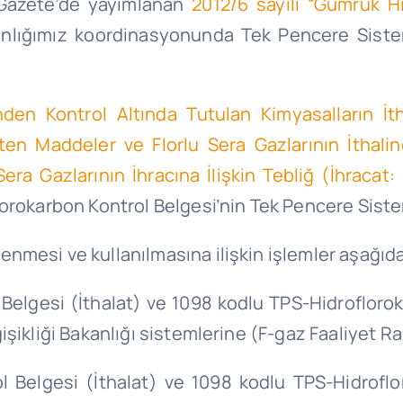
î Gazete’de yayımlanan
2012/6 sayılı “Gümrük H
lığımız koordinasyonunda Tek Pencere Sistemi
en Kontrol Altında Tutulan Kimyasalların İth
en Maddeler ve Florlu Sera Gazlarının İthaline 
era Gazlarının İhracına İlişkin Tebliğ (İhracat:
lorokarbon Kontrol Belgesi’nin Tek Pencere Sist
esi ve kullanılmasına ilişkin işlemler aşağıda be
 Belgesi (İthalat) ve 1098 kodlu TPS-Hidroflorok
şikliği Bakanlığı sistemlerine (F-gaz Faaliyet Ra
 Belgesi (İthalat) ve 1098 kodlu TPS-Hidroflor