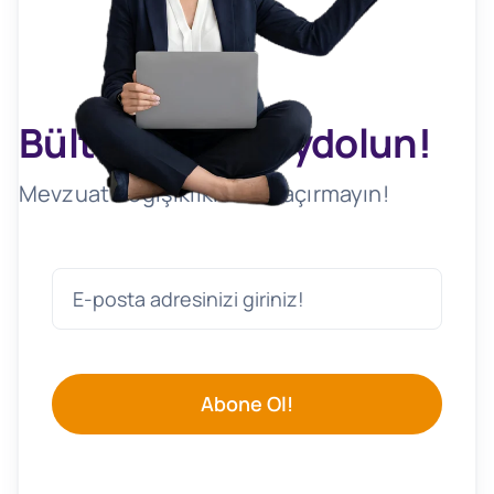
Bültenimize Kaydolun!
Mevzuat Değişikliklerini Kaçırmayın!
Abone Ol!