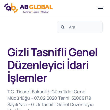
Skip
Search
to
for:
content
Gizli Tasnifli Genel
Düzenleyici İdari
İşlemler
T.C. Ticaret Bakanlığı Gümrükler Genel
Müdürlüğü - 07.02.2020 Tarihli 52069179
Sayılı Yazı - Gizli Tasnifli Genel Düzenleyici