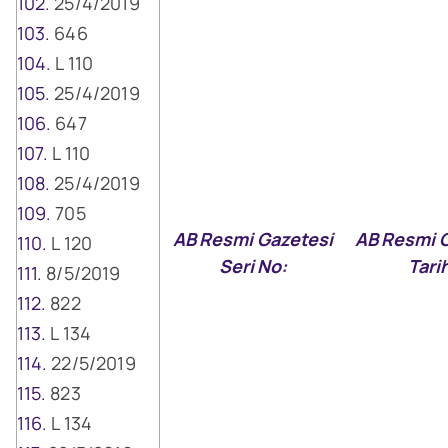
25/4/2019
646
L 110
25/4/2019
647
L 110
25/4/2019
705
AB Resmi Gazetesi
AB Resmi 
L 120
Seri No:
Tarih
8/5/2019
822
L 134
22/5/2019
823
L 134