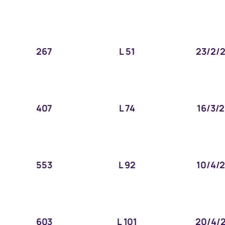
267
L 51
23/2/
407
L 74
16/3/
553
L 92
10/4/
603
L 101
20/4/