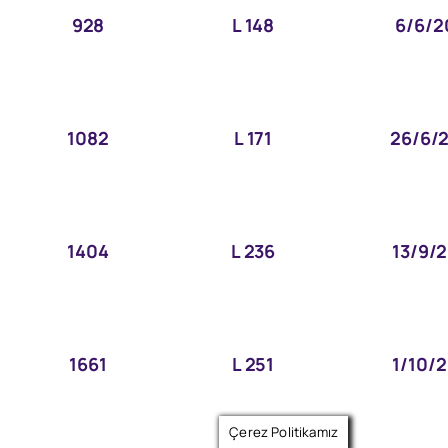
928
L 148
6/6/2
1082
L 171
26/6/
1404
L 236
13/9/
1661
L 251
1/10/
Çerez Politikamız