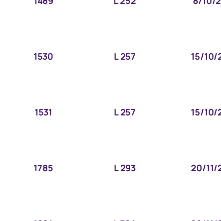
1489
L 252
8/10/
1530
L 257
15/10/
1531
L 257
15/10/
1785
L 293
20/11/