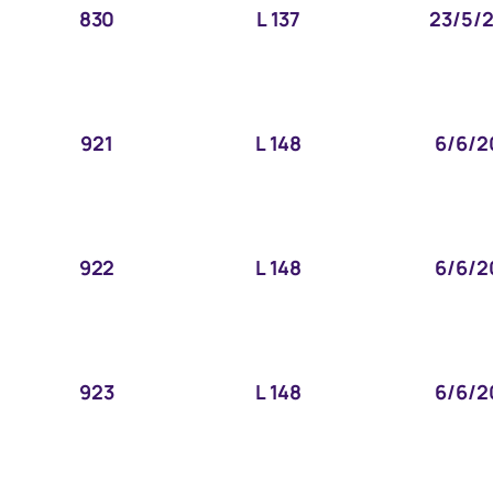
830
L 137
23/5/
921
L 148
6/6/2
922
L 148
6/6/2
923
L 148
6/6/2