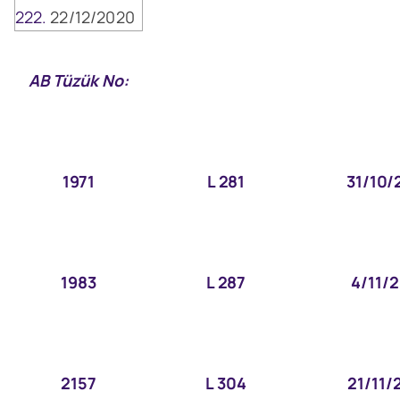
22/12/2020
AB Tüzük No:
1971
L 281
31/10/
1983
L 287
4/11/
2157
L 304
21/11/