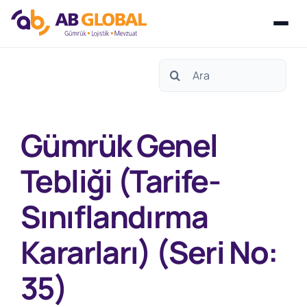
Skip
Search
to
for:
content
Gümrük Genel
Tebliği (Tarife-
Sınıflandırma
Kararları) (Seri No:
35)