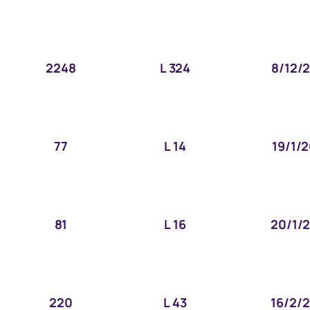
2248
L 324
8/12/
77
L 14
19/1/
81
L 16
20/1/
220
L 43
16/2/