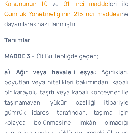
Kanununun 10
ve
91 inci madde
leri ile
Gümrük Yönetmeliğinin 216 ncı maddesi
ne
dayanılarak hazırlanmıştır.
Tanımlar
MADDE 3 –
(1) Bu Tebliğde geçen;
a) Ağır veya havaleli eşya:
Ağırlıkları,
boyutları veya nitelikleri bakımından, kapalı
bir karayolu taşıtı veya kapalı konteyner ile
taşınamayan, yükün özelliği itibariyle
gümrük idaresi tarafından, taşıma için
kolayca bölünmesine imkân olmadığı
kanaatine varılan, yüklü durumdaki ölçü ve