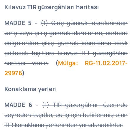
Kılavuz TIR güzergâhları haritası
MADDE 5 –
(1) Giriş gümrük idarelerinden
varış veya çıkış gümrük idarelerine, serbest
bölgelerden çıkış gümrük idarelerine sevk
edilecek taşıtlara kılavuz TIR güzergâhları
haritası verilir.
(
Mülga: RG-11.02.2017-
29976
)
Konaklama yerleri
MADDE 6 –
(1) TIR güzergâhları üzerinde
seyreden taşıtlar, bu iş için belirlenmiş olan
TIR konaklama yerlerinden yararlanabilirler.