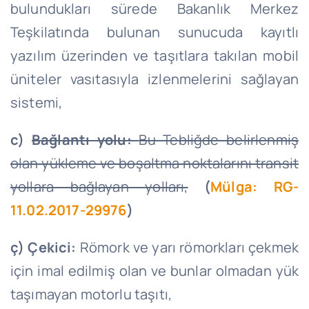
bulundukları sürede Bakanlık Merkez
Teşkilatında bulunan sunucuda kayıtlı
yazılım üzerinden ve taşıtlara takılan mobil
üniteler vasıtasıyla izlenmelerini sağlayan
sistemi,
c)
Bağlantı yolu:
Bu Tebliğde belirlenmiş
olan yükleme ve boşaltma noktalarını transit
yollara bağlayan yolları,
(
Mülga: RG-
11.02.2017-29976
)
ç) Çekici:
Römork ve yarı römorkları çekmek
için imal edilmiş olan ve bunlar olmadan yük
taşımayan motorlu taşıtı,