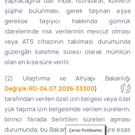
yapılacağına dair ihbar, istihbarat, kuvvetli
şüphe bulunması, gerek taşınan eşya
gerekse taşıyıcı hakkında gümrük
idarelerinde risk verilerinin mevcut olması
veya ATS cihazının takılması durumunda
güzergâh katetme süresi olarak mümkün
olan en kısa süre verilir.
(2) Ulaştırma ve Altyapı Bakanlığı
Değişik:RG-04.07.2026-33300
)
tarafından verilen özel izin belgesi veya özel
yük taşıma izin belgesinde verilen sürelerin,
birinci fıkrada belirtilen süreleri aşması
durumunda, bu Bakanlıkça verilen süre esas
Çerez Politikamız