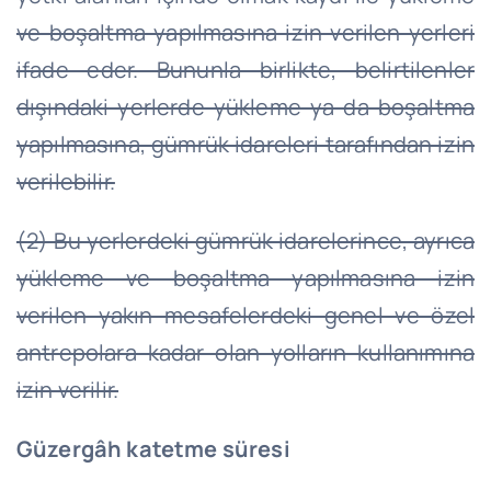
ve boşaltma yapılmasına izin verilen yerleri
ifade eder. Bununla birlikte, belirtilenler
dışındaki yerlerde yükleme ya da boşaltma
yapılmasına, gümrük idareleri tarafından izin
verilebilir.
(2) Bu yerlerdeki gümrük idarelerince, ayrıca
yükleme ve boşaltma yapılmasına izin
verilen yakın mesafelerdeki genel ve özel
antrepolara kadar olan yolların kullanımına
izin verilir.
Güzergâh katetme süresi