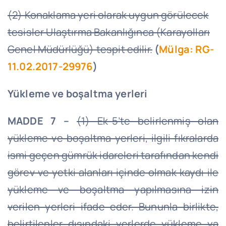
(2) Konaklama yeri olarak uygun görülecek
tesisler Ulaştırma Bakanlığınca (Karayolları
Genel Müdürlüğü) tespit edilir.
(
Mülga: RG-
11.02.2017-29976
)
Yükleme ve boşaltma yerleri
MADDE 7 –
(1) Ek-5’te belirlenmiş olan
yükleme ve boşaltma yerleri, ilgili fıkralarda
ismi geçen gümrük idareleri tarafından kendi
görev ve yetki alanları içinde olmak kaydı ile
yükleme ve boşaltma yapılmasına izin
verilen yerleri ifade eder. Bununla birlikte,
belirtilenler dışındaki yerlerde yükleme ya