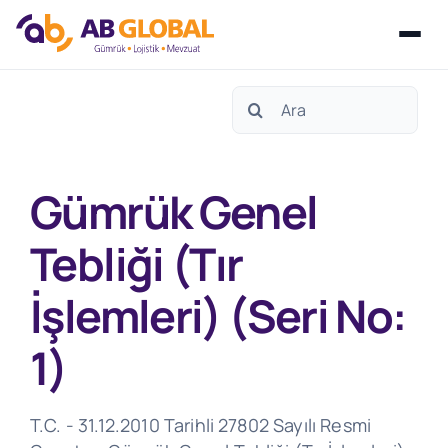
Skip
Search
to
for:
content
Gümrük Genel
Tebliği (Tır
İşlemleri) (Seri No:
1)
T.C. - 31.12.2010 Tarihli 27802 Sayılı Resmi