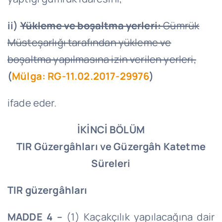
ii)
Yükleme ve boşaltma yerleri:
Gümrük
Müsteşarlığı tarafından yükleme ve
boşaltma yapılmasına izin verilen yerleri,
(
Mülga: RG-11.02.2017-29976
)
ifade eder.
İKİNCİ BÖLÜM
TIR Güzergâhları ve Güzergâh Katetme
Süreleri
TIR güzergâhları
MADDE 4 –
(1) Kaçakçılık yapılacağına dair