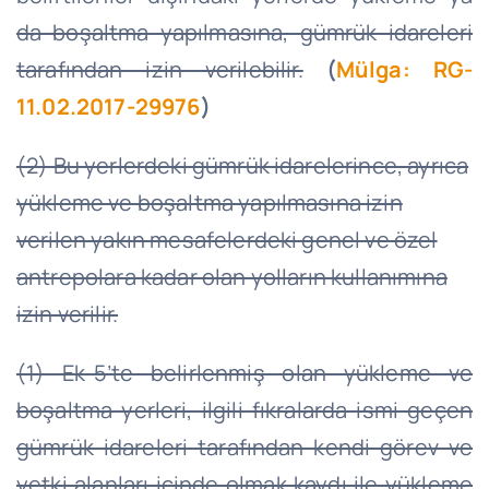
da boşaltma yapılmasına, gümrük idareleri
tarafından izin verilebilir.
(
Mülga: RG-
11.02.2017-29976
)
(2) Bu yerlerdeki gümrük idarelerince, ayrıca
yükleme ve boşaltma yapılmasına izin
verilen yakın mesafelerdeki genel ve özel
antrepolara kadar olan yolların kullanımına
izin verilir.
(1) Ek-5’te belirlenmiş olan yükleme ve
boşaltma yerleri, ilgili fıkralarda ismi geçen
gümrük idareleri tarafından kendi görev ve
yetki alanları içinde olmak kaydı ile yükleme