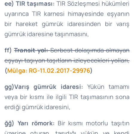
ee) TIR taşıması:
TIR Sözleşmesi hükümleri
uyarınca TIR karnesi himayesinde eşyanın
bir hareket gümrük idaresinden bir varış
gümrük idaresine taşınmasını,
ff)
Transit yol:
Serbest dolaşımda olmayan
eşyayı taşıyan taşıtların izleyecekleri yolları,
(
Mülga: RG-11.02.2017-29976
)
gg)Varış gümrük idaresi:
Yükün tamamı
veya bir kısmı ile ilgili TIR taşımasının sona
erdiği gümrük idaresini,
ğğ) Yarı römork:
Bir kısmı motorlu taşıtın
üzerine oturan, taşıdığı yükün ve kendi