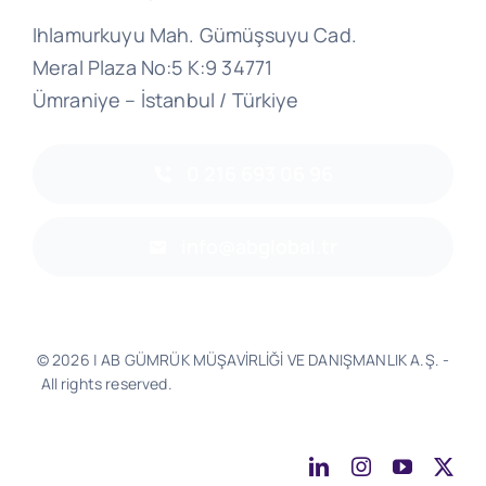
Ihlamurkuyu Mah. Gümüşsuyu Cad.
Meral Plaza No:5 K:9 34771
Ümraniye – İstanbul / Türkiye
0 216 693 06 96
info@abglobal.tr
© 2026 | AB GÜMRÜK MÜŞAVİRLİĞİ VE DANIŞMANLIK A.Ş. -
All rights reserved.
Software & Design - Powered by
Much
Better