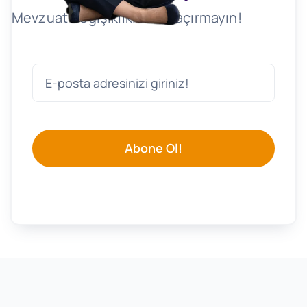
Mevzuat Değişikliklerini Kaçırmayın!
Abone Ol!