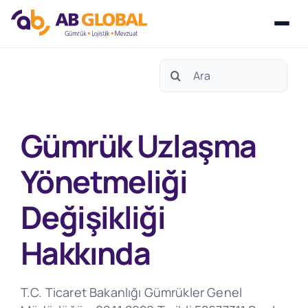
Skip
Search
to
for:
content
Gümrük Uzlaşma
Yönetmeliği
Değişikliği
Hakkında
T.C. Ticaret Bakanlığı Gümrükler Genel