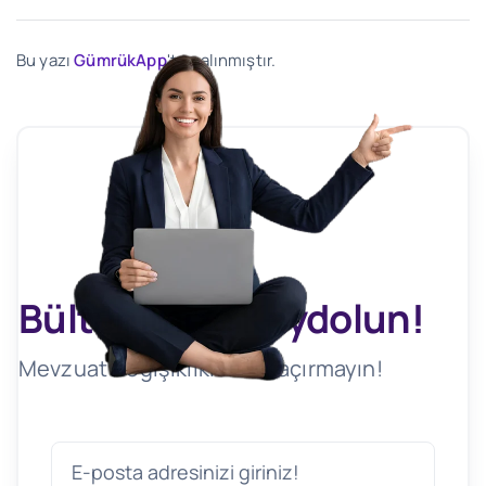
Bu yazı
GümrükApp
'ten alınmıştır.
Bültenimize Kaydolun!
Mevzuat Değişikliklerini Kaçırmayın!