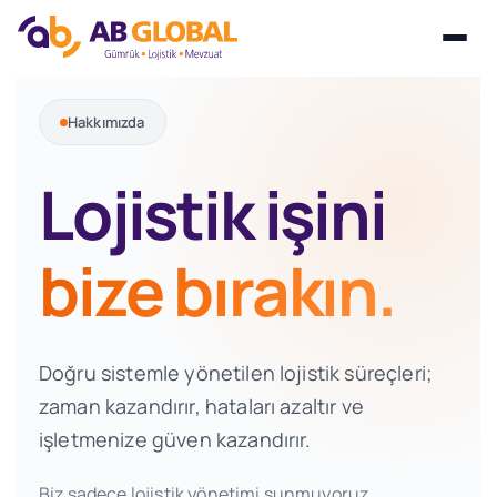
Skip
Hakkımızda
to
content
Lojistik işini
bize bırakın.
Doğru sistemle yönetilen lojistik süreçleri;
zaman kazandırır, hataları azaltır ve
işletmenize güven kazandırır.
Biz sadece lojistik yönetimi sunmuyoruz.