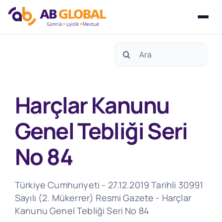
Skip
Search
to
for:
content
Harçlar Kanunu
Genel Tebliği Seri
No 84
Türkiye Cumhuriyeti - 27.12.2019 Tarihli 30991
Sayılı (2. Mükerrer) Resmi Gazete - Harçlar
Kanunu Genel Tebliği Seri No 84