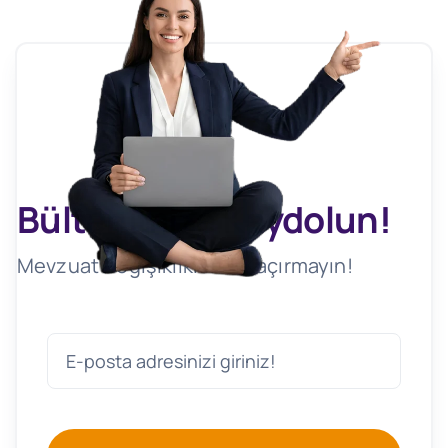
Bültenimize Kaydolun!
Mevzuat Değişikliklerini Kaçırmayın!