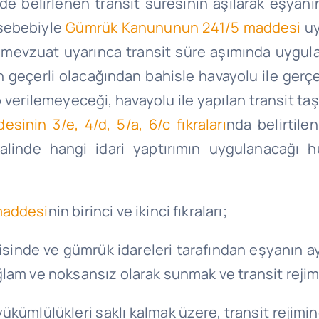
de belirlenen transit süresinin aşılarak eşyanı
 sebebiyle
Gümrük Kanununun 241/5 maddesi
uy
gili mevzuat uyarınca transit süre aşımında uyg
n geçerli olacağından bahisle havayolu ile gerçe
p verilemeyeceği, havayolu ile yapılan transit taş
inin 3/e, 4/d, 5/a, 6/c fıkraları
nda belirtil
nde hangi idari yaptırımın uygulanacağı hus
maddesi
nin birinci ve ikinci fıkraları;
risinde ve gümrük idareleri tarafından eşyanın a
ğlam ve noksansız olarak sunmak ve transit reji
 yükümlülükleri saklı kalmak üzere, transit rejim