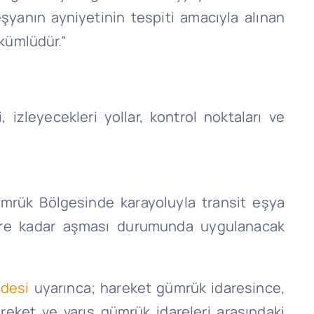
eşyanın ayniyetinin tespiti amacıyla alınan
kümlüdür.”
 izleyecekleri yollar, kontrol noktaları ve
mrük Bölgesinde karayoluyla transit eşya
tlere kadar aşması durumunda uygulanacak
ddesi
uyarınca; hareket gümrük idaresince,
reket ve varış gümrük idareleri arasındaki