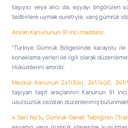
taşıyıcı veya alıcı da, eşyayı öngörülen s
tedbirlere uymak suretiyle, varış gümrük i
Anılan Kanununun 91 inci maddesi
;
“Türkiye Gümrük Bölgesinde karayolu ile tr
konaklama yerleri ile ilgili olarak düzenleme
Hükümlerini amirdir.
Mezkûr Kanunun 241/3(e), 241/4(d), 241/
taşıyan taşıt araçlarının Kanunun 91 in
usulsüzlük cezaları düzenlenmiş bulunmakt
4 Seri No’lu Gümrük Genel Tebliğinin (Trans
eşyanın varış gümrük idaresine sunulması 