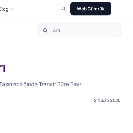
Web Gümrük
Blog
Search
for:
ı
aşımacılığında Transit Süre Sınırı
2 Nisan 2020