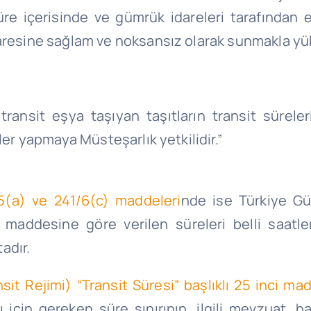
üre içerisinde ve gümrük idareleri tarafından 
daresine sağlam ve noksansız olarak sunmakla yü
ansit eşya taşıyan taşıtların transit süreleri,
ler yapmaya Müsteşarlık yetkilidir.”
5(a) ve 241/6(c) maddeleri
nde ise Türkiye Gü
ci maddesine göre verilen süreleri belli saa
adır.
it Rejimi) “Transit Süresi” başlıklı 25 inci ma
için gereken süre sınırının, ilgili mevzuat, ha