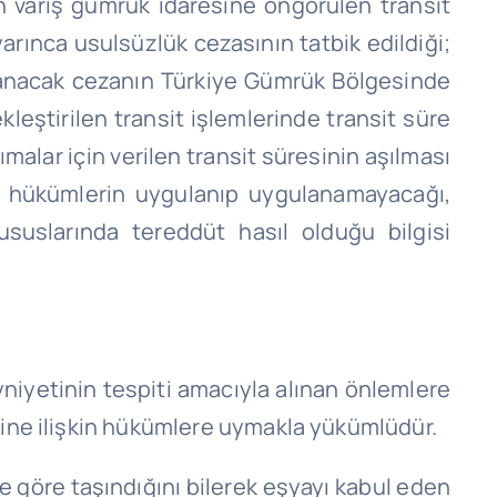
n varış gümrük idaresine öngörülen transit
arınca usulsüzlük cezasının tatbik edildiği;
ulanacak cezanın Türkiye Gümrük Bölgesinde
kleştirilen transit işlemlerinde transit süre
ımalar için verilen transit süresinin aşılması
en hükümlerin uygulanıp uygulanamayacağı,
uslarında tereddüt hasıl olduğu bilgisi
yniyetinin tespiti amacıyla alınan önlemlere
mine ilişkin hükümlere uymakla yükümlüdür.
ine göre taşındığını bilerek eşyayı kabul eden