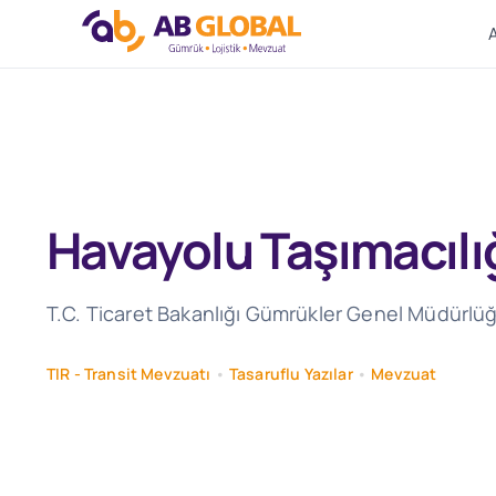
Skip
to
content
Havayolu Taşımacılığ
T.C. Ticaret Bakanlığı Gümrükler Genel Müdürlüğü 
TIR - Transit Mevzuatı
•
Tasaruflu Yazılar
•
Mevzuat