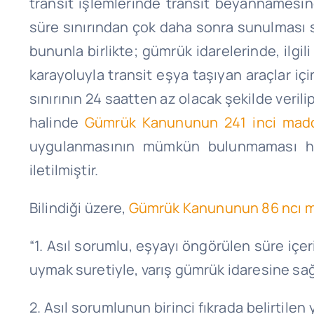
transit işlemlerinde transit beyannamesin
süre sınırından çok daha sonra sunulması
bununla birlikte; gümrük idarelerinde, il
karayoluyla transit eşya taşıyan araçlar içi
sınırının 24 saatten az olacak şekilde verili
halinde
Gümrük Kanununun 241 inci maddes
uygulanmasının mümkün bulunmaması hali
iletilmiştir.
Bilindiği üzere,
Gümrük Kanununun 86 ncı 
“1. Asıl sorumlu, eşyayı öngörülen süre içe
uymak suretiyle, varış gümrük idaresine sa
2. Asıl sorumlunun birinci fıkrada belirtilen