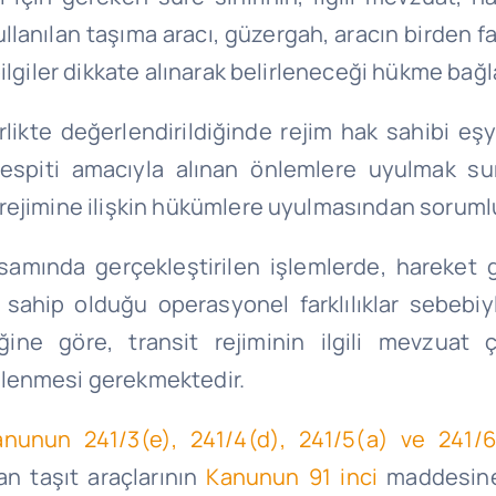
, kullanılan taşıma aracı, güzergah, aracın bird
ilgiler dikkate alınarak belirleneceği hükme bağl
rlikte değerlendirildiğinde rejim hak sahibi e
 tespiti amacıyla alınan önlemlere uyulmak s
rejimine ilişkin hükümlere uyulmasından soruml
apsamında gerçekleştirilen işlemlerde, hareket
 sahip olduğu operasyonel farklılıklar sebeb
eliğine göre, transit rejiminin ilgili mevzua
rlenmesi gerekmektedir.
anunun 241/3(e), 241/4(d), 241/5(a) ve 241/6
an taşıt araçlarının
Kanunun 91 inci
maddesine 